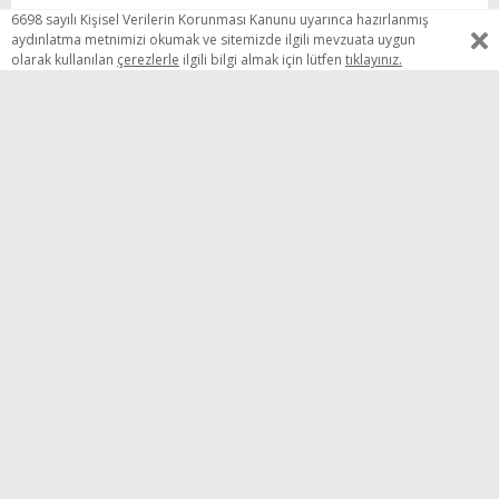
6698 sayılı Kişisel Verilerin Korunması Kanunu uyarınca hazırlanmış
aydınlatma metnimizi okumak ve sitemizde ilgili mevzuata uygun
Tüm Yorumları Görün
Siz de yorumunuzu yapın
olarak kullanılan
çerezlerle
ilgili bilgi almak için lütfen
tıklayınız.
Yorum Yapmak için üye girişi yapın!
Yorum yapabilmek için üye girişi yapmanız gerekiyor..
Üye Girişi yapmak için
Tıklayın