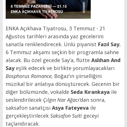
ENKA Açıkhava Tiyatrosu, 3 Temmuz - 21
Ağustos tarihleri arasında yaz gecelerini
sanatla renklendirecek. Ünlü piyanist
Fazıl Say
,
6 Temmuz akşamı seçkin bir programla sahne
alacak. Bu özel gecede Say’a, flütte
Aslıhan And
Say
eşlik edecek ve birlikte yorumlayacakları
Bosphorus Romance,
Boğaz’ın şiirselliğini
müzikal bir anlatıya dönüştürecek. Gecenin bir
diğer bölümünde, vokalde
Seda Kırankaya
ile
seslendirilecek
Çılgın Nar Ağacı’
dan sonra,
saksafon sanatçısı
Asya Fateyeva
ile
gerçekleştirilecek
Saksafon Suiti
geceyi
taçlandıracak.