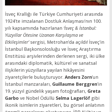
İsveç Krallığı ile Türkiye Cumhuriyeti arasında
1924’te imzalanan Dostluk Anlaşması’nın 100.
yılı kapsamında hazırlanan
‘İsveç & İstanbul:
Yüzyıllar Ötesine Uzanan Karşılaşma ve
Etkileşimler’
sergisi, Metrohan’da açıldı! İsveç’in
İstanbul Başkonsolosluğu ve İsveç Araştırma
Enstitüsü arşivlerinden derlenen sergi, iki ülke
arasındaki diplomatik, kültürel ve sanatsal
ilişkilerin yüzyıllara yayılan hikâyesini
ziyaretçilerle buluşturuyor.
Anders Zorn
’un
İstanbul manzaraları,
Guillaume Berggren
’in
19. yüzyıl gündelik yaşam fotoğrafları,
Greta
Garbo
ve Nobel Ödüllü
Selma Lagerlöf
gibi
ikonik isimlerin ziyaretleri, bu görsel anlatının
önemli parçalarını oluşturuyor. İBB Kültür ve