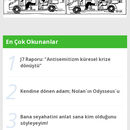
En Çok Okunanlar
1
J7 Raporu: "Antisemitizm küresel krize
dönüştü"
2
Kendine dönen adam; Nolan´ın Odysseus´u
3
Bana seyahatini anlat sana kim olduğunu
söyleyeyim!