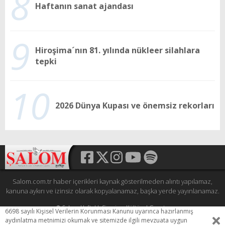
8
Haftanın sanat ajandası
9
Hiroşima´nın 81. yılında nükleer silahlara
tepki
10
2026 Dünya Kupası ve önemsiz rekorları
Salom.com.tr haber içerikleri kaynak gösterilmeden alıntı yapılamaz,
kanuna aykırı ve izinsiz olarak kopyalanamaz, başka yerde yayınlanamaz.
© Şalom Haftalık Siyasi ve Kültürel Gazete
6698 sayılı Kişisel Verilerin Korunması Kanunu uyarınca hazırlanmış
Tüm hakları saklıdır.
aydınlatma metnimizi okumak ve sitemizde ilgili mevzuata uygun
HEWESO