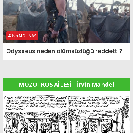
İvo MOLİNAS
Odysseus neden ölümsüzlüğü reddetti?
MOZOTROS AİLESİ - İrvin Mandel