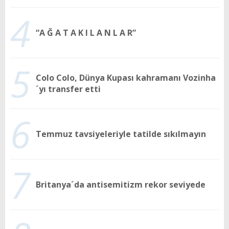
4
“A Ğ A T A K I L A N L A R”
5
Colo Colo, Dünya Kupası kahramanı Vozinha
´yı transfer etti
6
Temmuz tavsiyeleriyle tatilde sıkılmayın
7
Britanya´da antisemitizm rekor seviyede