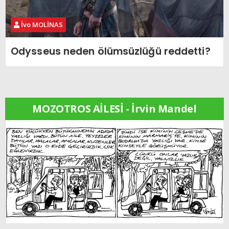
İvo MOLİNAS
Odysseus neden ölümsüzlüğü reddetti?
MOZOTROS AİLESİ - İrvin Mandel