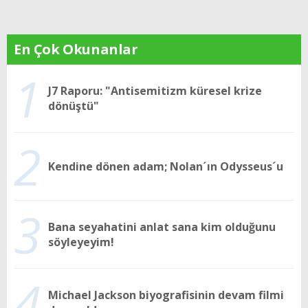
En Çok Okunanlar
1
J7 Raporu: "Antisemitizm küresel krize
dönüştü"
2
Kendine dönen adam; Nolan´ın Odysseus´u
3
Bana seyahatini anlat sana kim olduğunu
söyleyeyim!
4
Michael Jackson biyografisinin devam filmi