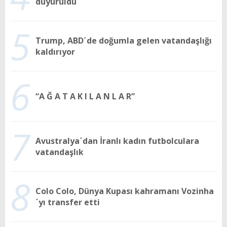
duyuruldu
5
Trump, ABD´de doğumla gelen vatandaşlığı
kaldırıyor
6
“A Ğ A T A K I L A N L A R”
7
Avustralya´dan İranlı kadın futbolculara
vatandaşlık
8
Colo Colo, Dünya Kupası kahramanı Vozinha
´yı transfer etti