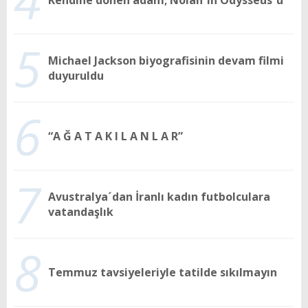
4
Kendine dönen adam; Nolan´ın Odysseus´u
5
Michael Jackson biyografisinin devam filmi
duyuruldu
6
“A Ğ A T A K I L A N L A R”
7
Avustralya´dan İranlı kadın futbolculara
vatandaşlık
8
Temmuz tavsiyeleriyle tatilde sıkılmayın