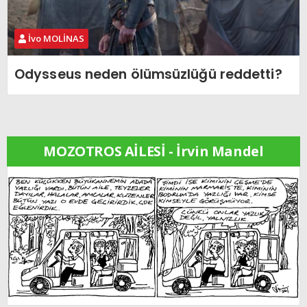
İvo MOLİNAS
Odysseus neden ölümsüzlüğü reddetti?
MOZOTROS AİLESİ - İrvin Mandel