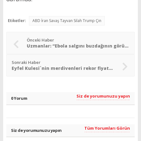
Etiketler:
ABD İran Savaş Tayvan Silah Trump Çin
Önceki Haber
Uzmanlar: “Ebola salgını buzdağının görünen kısmı”
Sonraki Haber
Eyfel Kulesi´nin merdivenleri rekor fiyata satıldı
Siz de yorumunuzu yapın
0 Yorum
Tüm Yorumları Görün
Siz de yorumunuzu yapın