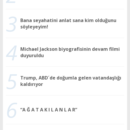
3
Bana seyahatini anlat sana kim olduğunu
söyleyeyim!
4
Michael Jackson biyografisinin devam filmi
duyuruldu
5
Trump, ABD´de doğumla gelen vatandaşlığı
kaldırıyor
6
“A Ğ A T A K I L A N L A R”