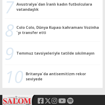
7
Avustralya´dan İranlı kadın futbolculara
vatandaşlık
8
Colo Colo, Dünya Kupası kahramanı Vozinha
´yı transfer etti
9
Temmuz tavsiyeleriyle tatilde sıkılmayın
10
Britanya´da antisemitizm rekor
seviyede