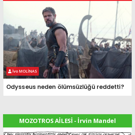
İvo MOLİNAS
Odysseus neden ölümsüzlüğü reddetti?
MOZOTROS AİLESİ - İrvin Mandel