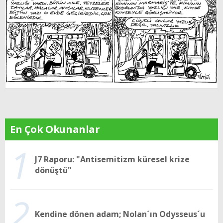
En Çok Okunanlar
1
J7 Raporu: "Antisemitizm küresel krize
dönüştü"
2
Kendine dönen adam; Nolan´ın Odysseus´u