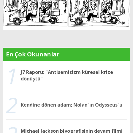
En Çok Okunanlar
1
J7 Raporu: "Antisemitizm küresel krize
dönüştü"
2
Kendine dönen adam; Nolan´ın Odysseus´u
Michael Jackson biyografisinin devam filmi