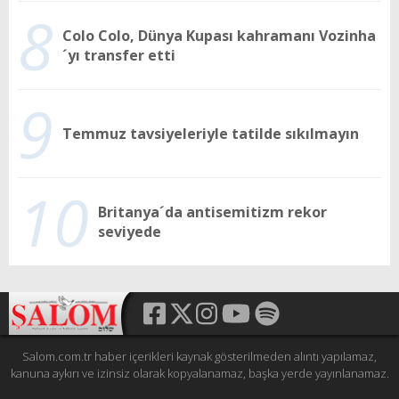
8
Colo Colo, Dünya Kupası kahramanı Vozinha
´yı transfer etti
9
Temmuz tavsiyeleriyle tatilde sıkılmayın
10
Britanya´da antisemitizm rekor
seviyede
Salom.com.tr haber içerikleri kaynak gösterilmeden alıntı yapılamaz,
kanuna aykırı ve izinsiz olarak kopyalanamaz, başka yerde yayınlanamaz.