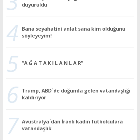
3
duyuruldu
4
Bana seyahatini anlat sana kim olduğunu
söyleyeyim!
5
“A Ğ A T A K I L A N L A R”
6
Trump, ABD´de doğumla gelen vatandaşlığı
kaldırıyor
7
Avustralya´dan İranlı kadın futbolculara
vatandaşlık