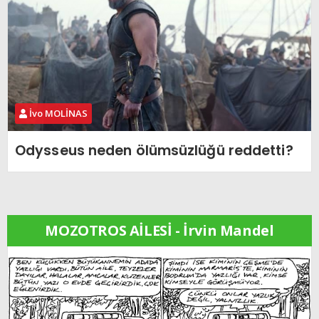
İvo MOLİNAS
Odysseus neden ölümsüzlüğü reddetti?
MOZOTROS AİLESİ - İrvin Mandel