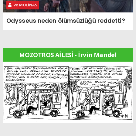
İvo MOLİNAS
Odysseus neden ölümsüzlüğü reddetti?
MOZOTROS AİLESİ - İrvin Mandel