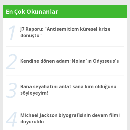
En Çok Okunanlar
1
J7 Raporu: "Antisemitizm küresel krize
dönüştü"
2
Kendine dönen adam; Nolan´ın Odysseus´u
3
Bana seyahatini anlat sana kim olduğunu
söyleyeyim!
4
Michael Jackson biyografisinin devam filmi
duyuruldu