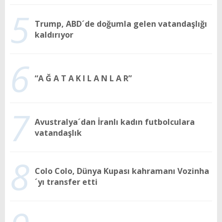
5
Trump, ABD´de doğumla gelen vatandaşlığı
kaldırıyor
6
“A Ğ A T A K I L A N L A R”
7
Avustralya´dan İranlı kadın futbolculara
vatandaşlık
8
Colo Colo, Dünya Kupası kahramanı Vozinha
´yı transfer etti