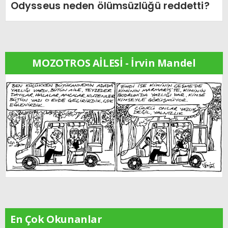
Odysseus neden ölümsüzlüğü reddetti?
MOZOTROS AİLESİ - İrvin Mandel
En Çok Okunanlar