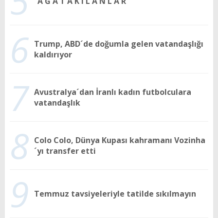
5
“A Ğ A T A K I L A N L A R”
6
Trump, ABD´de doğumla gelen vatandaşlığı
kaldırıyor
7
Avustralya´dan İranlı kadın futbolculara
vatandaşlık
8
Colo Colo, Dünya Kupası kahramanı Vozinha
´yı transfer etti
9
Temmuz tavsiyeleriyle tatilde sıkılmayın