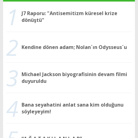
1
J7 Raporu: "Antisemitizm küresel krize
dönüştü"
2
Kendine dönen adam; Nolan´ın Odysseus´u
3
Michael Jackson biyografisinin devam filmi
duyuruldu
4
Bana seyahatini anlat sana kim olduğunu
söyleyeyim!