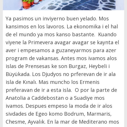
Ya pasimos un inviyerno buen yelado. Mos
kansimos en los lavoros. La ekonomika i el hal
de el mundo ya mos kanso bastante. Kuando
viyene la Primevera avagar avagar se kaynta el
aver i empesamos a guzaneyarmos para azer
program de vakansas. Antes mos ivamos alos
islas de Prensesas ke son Burgaz, Heybeli i
Büyükada. Los Djudyos no prferevan de ir ala
isla de Kınalı. Mas muncho los Ermenis
preferavan de ir a esta isla. O por la parte de
Anatolia a Caddebostan o a Suadiye mos
ivamos. Despues empeso la moda de ir alos
sivdades de Egeo komo Bodrum, Marmaris,
Chesme, Ayvalık. En la mar de Mediterano mos