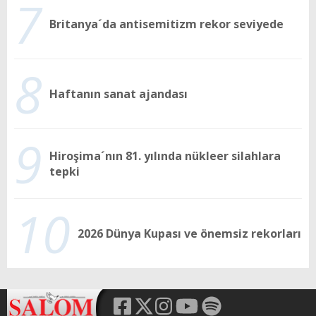
7
Britanya´da antisemitizm rekor seviyede
8
Haftanın sanat ajandası
9
Hiroşima´nın 81. yılında nükleer silahlara
tepki
10
2026 Dünya Kupası ve önemsiz rekorları