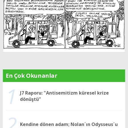
En Çok Okunanlar
1
J7 Raporu: "Antisemitizm küresel krize
dönüştü"
2
Kendine dönen adam; Nolan´ın Odysseus´u