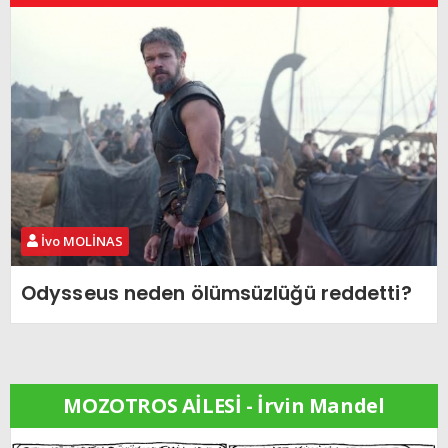
İvo MOLİNAS
Odysseus neden ölümsüzlüğü reddetti?
MOZOTROS AİLESİ - İrvin Mandel