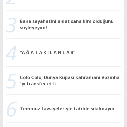
3
Bana seyahatini anlat sana kim olduğunu
söyleyeyim!
4
“A Ğ A T A K I L A N L A R”
5
Colo Colo, Dünya Kupası kahramanı Vozinha
´yı transfer etti
6
Temmuz tavsiyeleriyle tatilde sıkılmayın