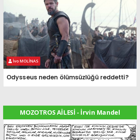
İvo MOLİNAS
Odysseus neden ölümsüzlüğü reddetti?
MOZOTROS AİLESİ - İrvin Mandel