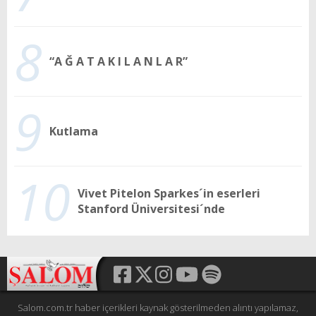
8
“A Ğ A T A K I L A N L A R”
9
Kutlama
10
Vivet Pitelon Sparkes´in eserleri
Stanford Üniversitesi´nde
Salom.com.tr haber içerikleri kaynak gösterilmeden alıntı yapılamaz,