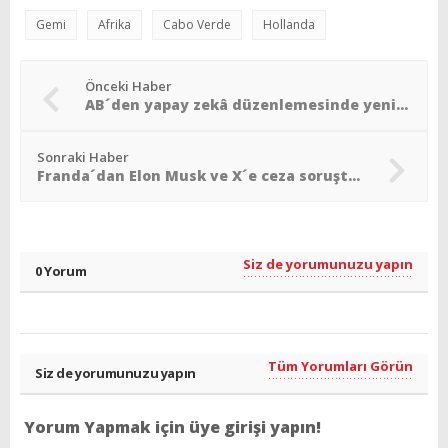
Gemi
Afrika
Cabo Verde
Hollanda
Önceki Haber
AB´den yapay zekâ düzenlemesinde yeni dönem
Sonraki Haber
Franda´dan Elon Musk ve X´e ceza soruşturması
Siz de yorumunuzu yapın
0 Yorum
Tüm Yorumları Görün
Siz de yorumunuzu yapın
Yorum Yapmak için üye girişi yapın!