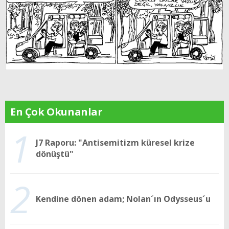
En Çok Okunanlar
1
J7 Raporu: "Antisemitizm küresel krize
dönüştü"
2
Kendine dönen adam; Nolan´ın Odysseus´u