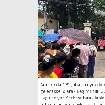
Aralarında 179 yabancı uyruklu
geleneksel olarak Bağımsızlık G
uygulanıyor. Serbest bırakılanla
tutuklanan eski devlet başkanı 