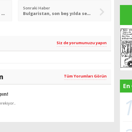
Sonraki Haber
Fransa´da sarayda porselen hırsızlığı
Bulgaristan, son beş yılda sekizinci kez sandığa gidiyor
Siz de yorumunuzu yapın
n
Tüm Yorumları Görün
En
pın!
rekiyor..