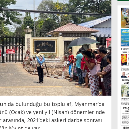
nun da bulunduğu bu toplu af, Myanmar’da
ünü (Ocak) ve yeni yıl (Nisan) dönemlerinde
r arasında, 2021’deki askeri darbe sonrası
Win Myint de var.