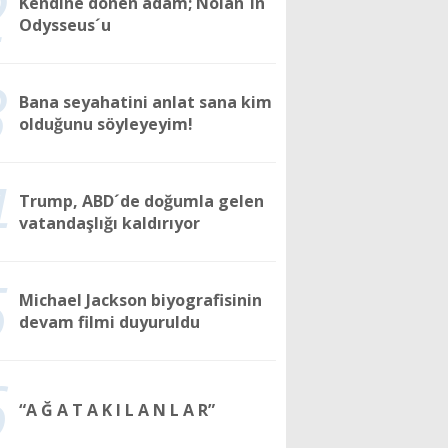
2
Kendine dönen adam; Nolan´ın
Odysseus´u
3
Bana seyahatini anlat sana kim
olduğunu söyleyeyim!
4
Trump, ABD´de doğumla gelen
vatandaşlığı kaldırıyor
5
Michael Jackson biyografisinin
devam filmi duyuruldu
6
“A Ğ A T A K I L A N L A R”