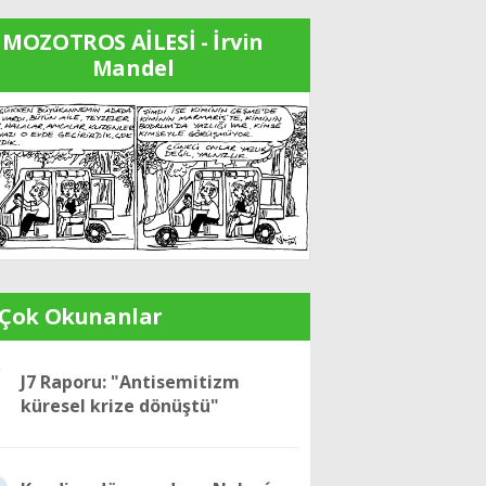
MOZOTROS AİLESİ - İrvin
Mandel
 Çok Okunanlar
1
J7 Raporu: "Antisemitizm
küresel krize dönüştü"