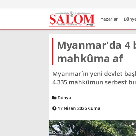
Yazarlar
Düny
Myanmar'da 4 b
mahkûma af
Myanmar´ın yeni devlet baş
4.335 mahkûmun serbest bır
Dünya
17 Nisan 2026 Cuma