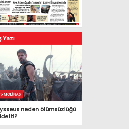
ş Yazı
vo MOLİNAS
ysseus neden ölümsüzlüğü
ddetti?