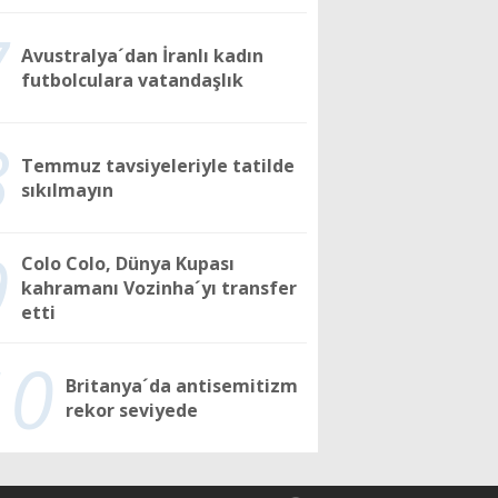
7
Avustralya´dan İranlı kadın
futbolculara vatandaşlık
8
Temmuz tavsiyeleriyle tatilde
sıkılmayın
9
Colo Colo, Dünya Kupası
kahramanı Vozinha´yı transfer
etti
10
Britanya´da antisemitizm
rekor seviyede