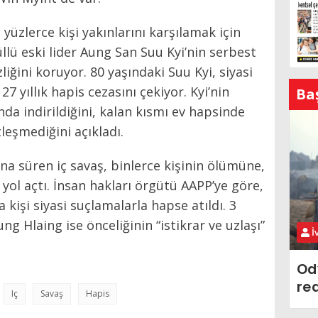
üzlerce kişi yakınlarını karşılamak için
lü eski lider Aung San Suu Kyi’nin serbest
liğini koruyor. 80 yaşındaki Suu Kyi, siyasi
7 yıllık hapis cezasını çekiyor. Kyi’nin
Ba
nda indirildiğini, kalan kısmı ev hapsinde
leşmediğini açıkladı.
na süren iç savaş, binlerce kişinin ölümüne,
yol açtı. İnsan hakları örgütü AAPP’ye göre,
kişi siyasi suçlamalarla hapse atıldı. 3
g Hlaing ise önceliğinin “istikrar ve uzlaşı”
İ
Od
re
Iç
Savaş
Hapis