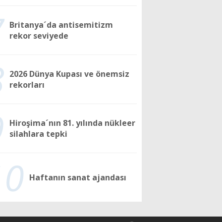
7
Britanya´da antisemitizm
rekor seviyede
8
2026 Dünya Kupası ve önemsiz
rekorları
9
Hiroşima´nın 81. yılında nükleer
silahlara tepki
10
Haftanın sanat ajandası