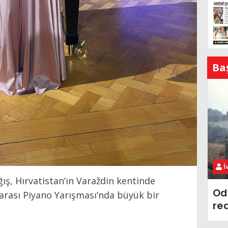
Ba
İ
ış, Hırvatistan’ın Varaždin kentinde
Od
arası Piyano Yarışması’nda büyük bir
re