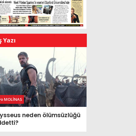
ş Yazı
vo MOLİNAS
ysseus neden ölümsüzlüğü
ddetti?