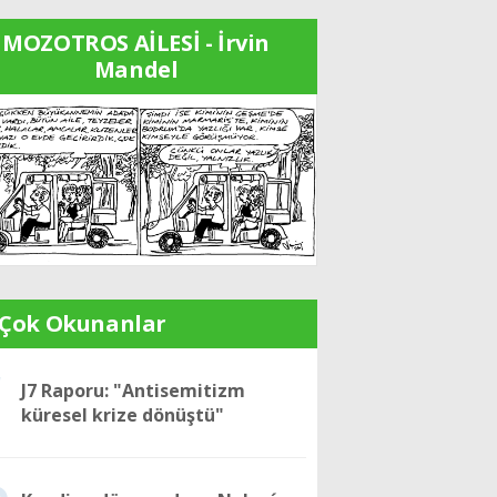
MOZOTROS AİLESİ - İrvin
Mandel
 Çok Okunanlar
1
J7 Raporu: "Antisemitizm
küresel krize dönüştü"