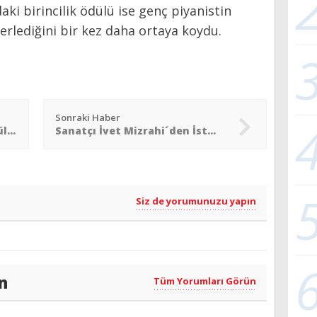
aki birincilik ödülü ise genç piyanistin
erlediğini bir kez daha ortaya koydu.
Sonraki Haber
İkinci Bahar Korosu´ndan kültürlerarası müzik yolculuğu
Sanatçı İvet Mizrahi´den İstanbul´da pop-up sergi
Siz de yorumunuzu yapın
n
Tüm Yorumları Görün