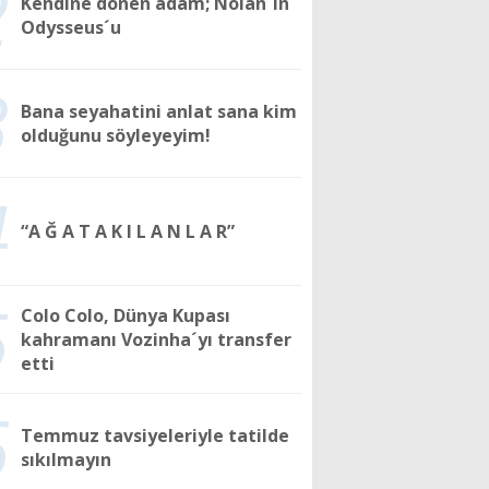
2
Kendine dönen adam; Nolan´ın
Odysseus´u
3
Bana seyahatini anlat sana kim
olduğunu söyleyeyim!
4
“A Ğ A T A K I L A N L A R”
5
Colo Colo, Dünya Kupası
kahramanı Vozinha´yı transfer
etti
6
Temmuz tavsiyeleriyle tatilde
sıkılmayın