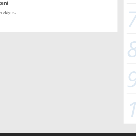
pın!
rekiyor..