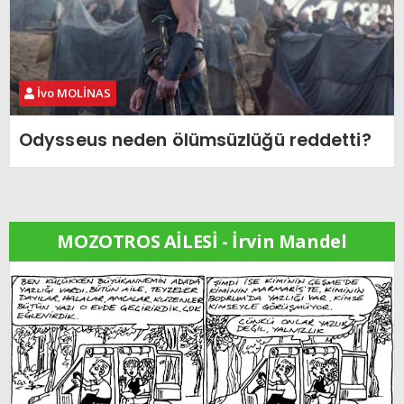
İvo MOLİNAS
Odysseus neden ölümsüzlüğü reddetti?
MOZOTROS AİLESİ - İrvin Mandel