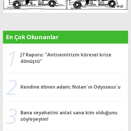
En Çok Okunanlar
1
J7 Raporu: "Antisemitizm küresel krize
dönüştü"
2
Kendine dönen adam; Nolan´ın Odysseus´u
3
Bana seyahatini anlat sana kim olduğunu
söyleyeyim!