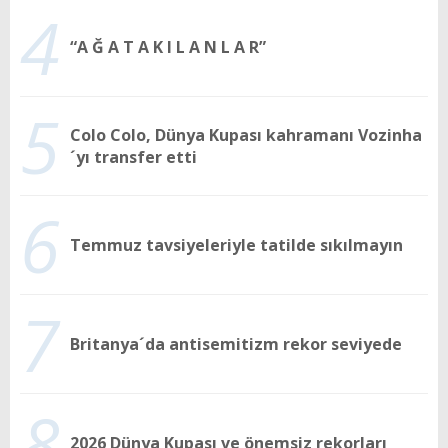
4
“A Ğ A T A K I L A N L A R”
5
Colo Colo, Dünya Kupası kahramanı Vozinha
´yı transfer etti
6
Temmuz tavsiyeleriyle tatilde sıkılmayın
7
Britanya´da antisemitizm rekor seviyede
8
2026 Dünya Kupası ve önemsiz rekorları