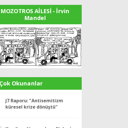
MOZOTROS AİLESİ - İrvin
Mandel
 Çok Okunanlar
1
J7 Raporu: "Antisemitizm
küresel krize dönüştü"