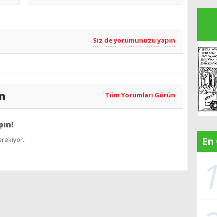
Siz de yorumunuzu yapın
n
Tüm Yorumları Görün
pın!
En
rekiyor..