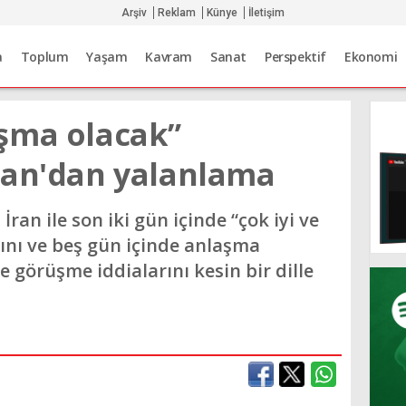
Arşiv
Reklam
Künye
İletişim
a
Toplum
Yaşam
Kavram
Sanat
Perspektif
Ekonomi
şma olacak”
ran'dan yalanlama
an ile son iki gün içinde “çok iyi ve
ğını ve beş gün içinde anlaşma
se görüşme iddialarını kesin bir dille