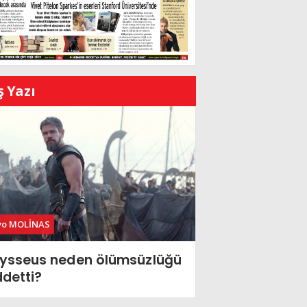
ş Yazı
vo MOLİNAS
ysseus neden ölümsüzlüğü
ddetti?