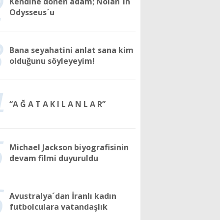
2
Kendine dönen adam; Nolan´ın
Odysseus´u
3
Bana seyahatini anlat sana kim
olduğunu söyleyeyim!
4
“A Ğ A T A K I L A N L A R”
5
Michael Jackson biyografisinin
devam filmi duyuruldu
6
Avustralya´dan İranlı kadın
futbolculara vatandaşlık