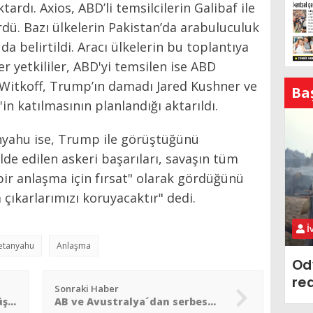
tardı. Axios, ABD’li temsilcilerin Galibaf ile
rdü. Bazı ülkelerin Pakistan’da arabuluculuk
da belirtildi. Aracı ülkelerin bu toplantıya
r yetkililer, ABD'yi temsilen ise ABD
 Witkoff, Trump’ın damadı Jared Kushner ve
Ba
n katılmasının planlandığı aktarıldı.
nyahu ise, Trump ile görüştüğünü
de edilen askeri başarıları, savaşın tüm
 bir anlaşma için fırsat" olarak gördüğünü
 çıkarlarımızı koruyacaktır" dedi.
İ
etanyahu
Anlaşma
Od
re
Sonraki Haber
Trump: “İran´la verimli görüşmeler var. Saldırılar 5 gün ertelendi”
AB ve Avustralya´dan serbest ticaret ve savunma ortaklığı