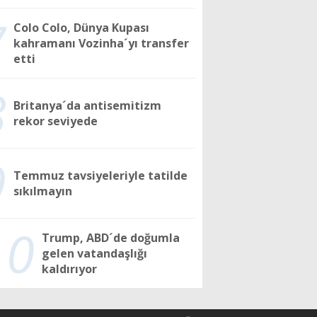
7
Colo Colo, Dünya Kupası
kahramanı Vozinha´yı transfer
etti
8
Britanya´da antisemitizm
rekor seviyede
9
Temmuz tavsiyeleriyle tatilde
sıkılmayın
10
Trump, ABD´de doğumla
gelen vatandaşlığı
kaldırıyor