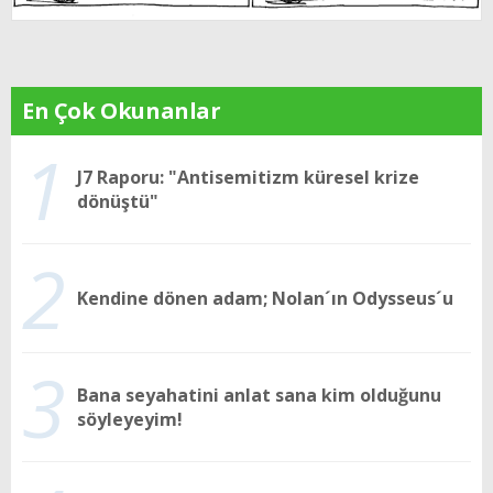
En Çok Okunanlar
1
J7 Raporu: "Antisemitizm küresel krize
dönüştü"
2
Kendine dönen adam; Nolan´ın Odysseus´u
3
Bana seyahatini anlat sana kim olduğunu
söyleyeyim!