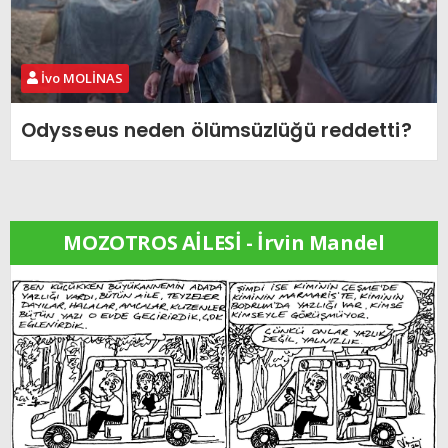
İvo MOLİNAS
Odysseus neden ölümsüzlüğü reddetti?
MOZOTROS AİLESİ - İrvin Mandel