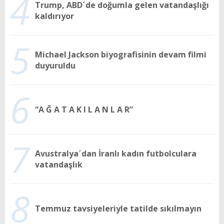
4
Trump, ABD´de doğumla gelen vatandaşlığı
kaldırıyor
5
Michael Jackson biyografisinin devam filmi
duyuruldu
6
“A Ğ A T A K I L A N L A R”
7
Avustralya´dan İranlı kadın futbolculara
vatandaşlık
8
Temmuz tavsiyeleriyle tatilde sıkılmayın