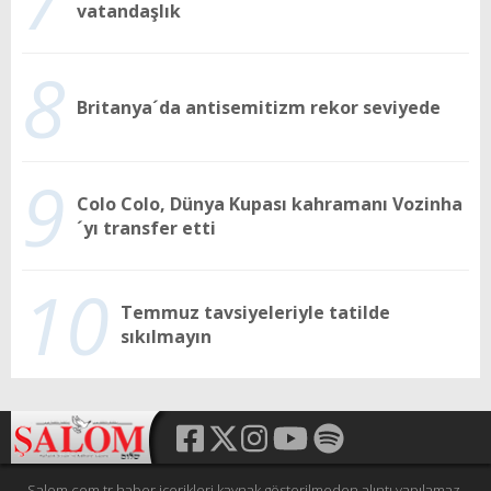
vatandaşlık
8
Britanya´da antisemitizm rekor seviyede
9
Colo Colo, Dünya Kupası kahramanı Vozinha
´yı transfer etti
10
Temmuz tavsiyeleriyle tatilde
sıkılmayın
Salom.com.tr haber içerikleri kaynak gösterilmeden alıntı yapılamaz,