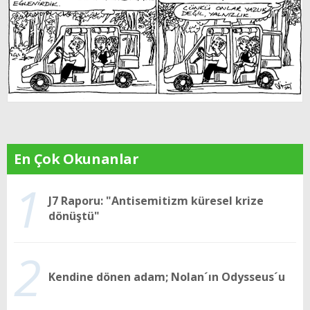
En Çok Okunanlar
1
J7 Raporu: "Antisemitizm küresel krize
dönüştü"
2
Kendine dönen adam; Nolan´ın Odysseus´u