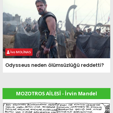
İvo MOLİNAS
Odysseus neden ölümsüzlüğü reddetti?
MOZOTROS AİLESİ - İrvin Mandel