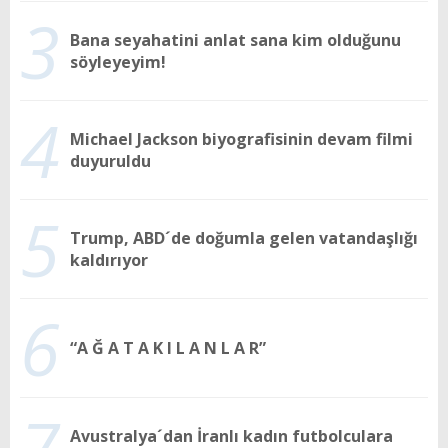
3
Bana seyahatini anlat sana kim olduğunu
söyleyeyim!
4
Michael Jackson biyografisinin devam filmi
duyuruldu
5
Trump, ABD´de doğumla gelen vatandaşlığı
kaldırıyor
6
“A Ğ A T A K I L A N L A R”
7
Avustralya´dan İranlı kadın futbolculara