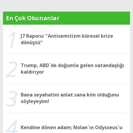
En Çok Okunanlar
1
J7 Raporu: "Antisemitizm küresel krize
dönüştü"
2
Trump, ABD´de doğumla gelen vatandaşlığı
kaldırıyor
3
Bana seyahatini anlat sana kim olduğunu
söyleyeyim!
4
Kendine dönen adam; Nolan´ın Odysseus´u