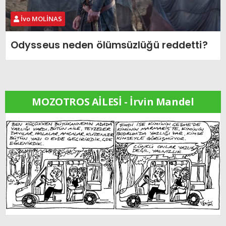
İvo MOLİNAS
Odysseus neden ölümsüzlüğü reddetti?
MOZOTROS AİLESİ - İrvin Mandel