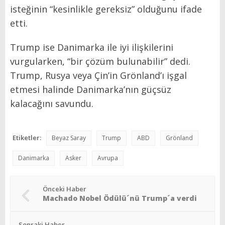
isteğinin “kesinlikle gereksiz” olduğunu ifade
etti.
Trump ise Danimarka ile iyi ilişkilerini
vurgularken, “bir çözüm bulunabilir” dedi.
Trump, Rusya veya Çin’in Grönland’ı işgal
etmesi halinde Danimarka’nın güçsüz
kalacağını savundu.
Etiketler:
Beyaz Saray
Trump
ABD
Grönland
Danimarka
Asker
Avrupa
Önceki Haber
Machado Nobel Ödülü´nü Trump´a verdi
Sonraki Haber