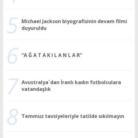
5
Michael Jackson biyografisinin devam filmi
duyuruldu
6
“A Ğ A T A K I L A N L A R”
7
Avustralya´dan İranlı kadın futbolculara
vatandaşlık
8
Temmuz tavsiyeleriyle tatilde sıkılmayın