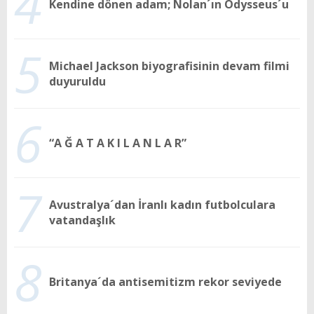
4
Kendine dönen adam; Nolan´ın Odysseus´u
5
Michael Jackson biyografisinin devam filmi
duyuruldu
6
“A Ğ A T A K I L A N L A R”
7
Avustralya´dan İranlı kadın futbolculara
vatandaşlık
8
Britanya´da antisemitizm rekor seviyede