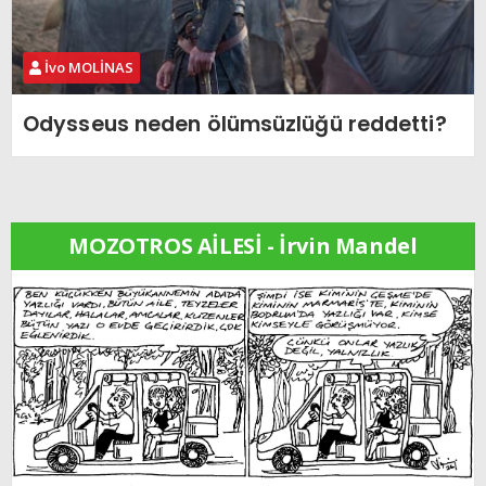
İvo MOLİNAS
Odysseus neden ölümsüzlüğü reddetti?
MOZOTROS AİLESİ - İrvin Mandel