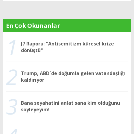
En Çok Okunanlar
1
J7 Raporu: "Antisemitizm küresel krize
dönüştü"
2
Trump, ABD´de doğumla gelen vatandaşlığı
kaldırıyor
3
Bana seyahatini anlat sana kim olduğunu
söyleyeyim!