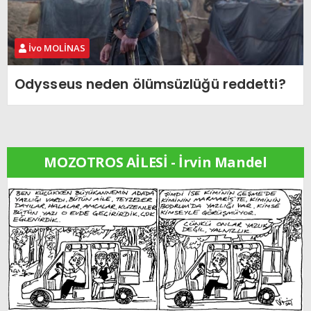
İvo MOLİNAS
Odysseus neden ölümsüzlüğü reddetti?
MOZOTROS AİLESİ - İrvin Mandel