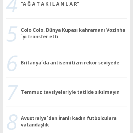
4
“A Ğ A T A K I L A N L A R”
5
Colo Colo, Dünya Kupası kahramanı Vozinha
´yı transfer etti
6
Britanya´da antisemitizm rekor seviyede
7
Temmuz tavsiyeleriyle tatilde sıkılmayın
8
Avustralya´dan İranlı kadın futbolculara
vatandaşlık