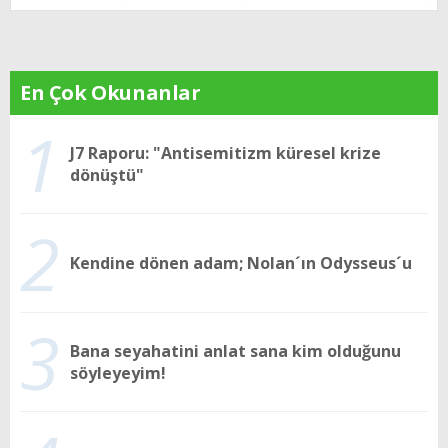
En Çok Okunanlar
1
J7 Raporu: "Antisemitizm küresel krize
dönüştü"
2
Kendine dönen adam; Nolan´ın Odysseus´u
3
Bana seyahatini anlat sana kim olduğunu
söyleyeyim!