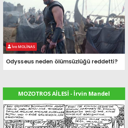
İvo MOLİNAS
Odysseus neden ölümsüzlüğü reddetti?
MOZOTROS AİLESİ - İrvin Mandel