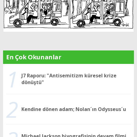
En Çok Okunanlar
1
J7 Raporu: "Antisemitizm küresel krize
dönüştü"
2
Kendine dönen adam; Nolan´ın Odysseus´u
Michael Jackson biyografisinin devam filmi