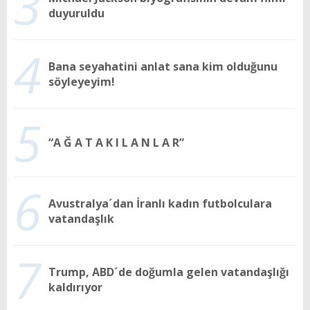
3
duyuruldu
4
Bana seyahatini anlat sana kim olduğunu
söyleyeyim!
5
“A Ğ A T A K I L A N L A R”
6
Avustralya´dan İranlı kadın futbolculara
vatandaşlık
7
Trump, ABD´de doğumla gelen vatandaşlığı
kaldırıyor