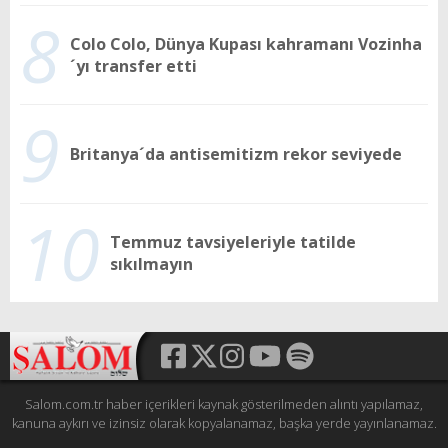
8
Colo Colo, Dünya Kupası kahramanı Vozinha
´yı transfer etti
9
Britanya´da antisemitizm rekor seviyede
10
Temmuz tavsiyeleriyle tatilde
sıkılmayın
Salom.com.tr haber içerikleri kaynak gösterilmeden alıntı yapılamaz,
kanuna aykırı ve izinsiz olarak kopyalanamaz, başka yerde yayınlanamaz.