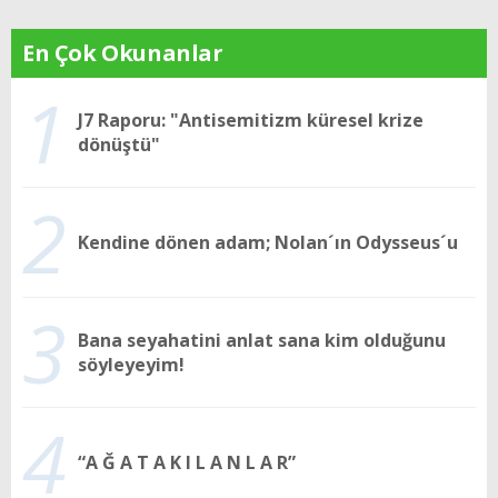
En Çok Okunanlar
1
J7 Raporu: "Antisemitizm küresel krize
dönüştü"
2
Kendine dönen adam; Nolan´ın Odysseus´u
3
Bana seyahatini anlat sana kim olduğunu
söyleyeyim!
4
“A Ğ A T A K I L A N L A R”