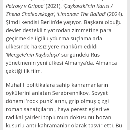
Petrovy v Grippe’
(2021),
‘Çaykovski’nin Karısı /
Zhena Chaikovskogo’
,
‘Limonov: The Ballad’
(2024).
Şimdi kendisi Berlin’de yaşıyor. Başkanı olduğu
devlet destekli tiyatrodan zimmetine para
geçirmekle ilgili uydurma suçlamalarla
ülkesinde haksız yere mahkûm edildi.
‘Mengele’nin Kayboluşu’
sürgündeki Rus
yönetmenin yeni ülkesi Almanya’da, Almanca
çektiği ilk film.
Muhalif politikalara sahip kahramanların
öykülerini anlatan Serebrennikov, Sovyet
dönemi ‘rock punk’larını, grip olmuş çizgi
roman sanatçılarını, hayalperest eşleri ve
radikal şairleri toplumun dokusunu bozan
kusurlu anti-kahramanlar olarak tasvir etti. Bu