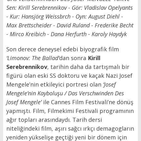
Sen: Kirill Serebrennikov - Gör: Vladislav Opelyants
- Kur: Hansjörg Weissbrch - Oyn: August Diehl -
Max Brettscheider - David Ruland - Frederike Becht
- Mirco Kreibich - Dana Herfurth - Karoly Haydyk
Son derece deneysel edebi biyografik film
‘Limonov: The Ballad’
dan sonra
Kirill
Serebrennikov
, tarihin daha da tartışmalı bir
figürü olan eski SS doktoru ve kaçak Nazi Josef
Mengele’nin etkileyici portresi olan
‘Josef
Mengele’nin Kayboluşu / Das Verschwinden Des
Josef Mengele’
ile Cannes Film Festivali’ne dönüş
yapmıştı. Film, Filmekimi Festivali programının
ağır topları arasındaydı. Tarih dersi
niteliğindeki film, aşırı sağcı ırkçı demagogların
yeniden yükselişe geçtiği yeni bir dönem için