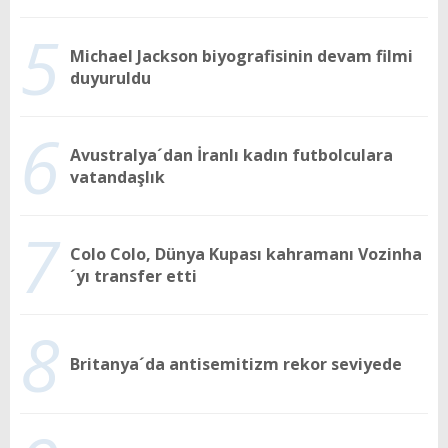
5
Michael Jackson biyografisinin devam filmi
duyuruldu
6
Avustralya´dan İranlı kadın futbolculara
vatandaşlık
7
Colo Colo, Dünya Kupası kahramanı Vozinha
´yı transfer etti
8
Britanya´da antisemitizm rekor seviyede