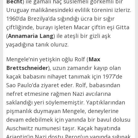
Becht
) ile gamalı haç süslemeli görkemli bir
Uruguay malikânesindeki evlilik törenini izleriz.
1960’da Brezilya’da sığındığı ücra bir sığır
çiftliğinde, burayı işleten Macar çiftin eşi Gitta
(
Annamaria Lang
) ile ateşli bir gizli aşk
yaşadığına tanık oluruz.
Mengele’nin yetişkin oğlu Rolf (
Max
Brettschneider
), uzun zamandır kayıp olan
kaçak babasını nihayet tanımak için 1977’de
Sao Paulo’da ziyaret eder. Rolf, babasından
nefret etmesine rağmen Nazi avcılarına
saklandığı yeri söylememiştir. Yaptıklarından
pişmanlık duymayan Mengele, deneylerine
devam edebilmek için yanında bir bavul dolusu
Auschwitz numunesi taşır. Kaçak hayatında
Arjantin’in Nazi dostu Peron’un yanında sığınak