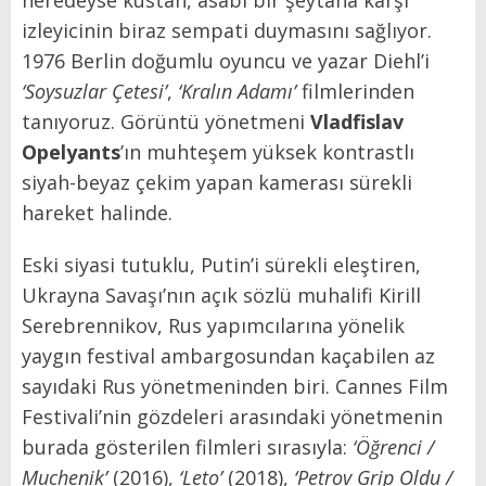
neredeyse küstah, asabi bir şeytana karşı
izleyicinin biraz sempati duymasını sağlıyor.
1976 Berlin doğumlu oyuncu ve yazar Diehl’i
‘Soysuzlar Çetesi’
,
‘Kralın Adamı’
filmlerinden
tanıyoruz. Görüntü yönetmeni
Vladfislav
Opelyants
’ın muhteşem yüksek kontrastlı
siyah-beyaz çekim yapan kamerası sürekli
hareket halinde.
Eski siyasi tutuklu, Putin’i sürekli eleştiren,
Ukrayna Savaşı’nın açık sözlü muhalifi Kirill
Serebrennikov, Rus yapımcılarına yönelik
yaygın festival ambargosundan kaçabilen az
sayıdaki Rus yönetmeninden biri. Cannes Film
Festivali’nin gözdeleri arasındaki yönetmenin
burada gösterilen filmleri sırasıyla:
‘Öğrenci /
Muchenik’
(2016),
‘Leto’
(2018),
‘Petrov Grip Oldu /