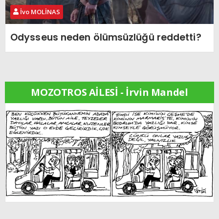
İvo MOLİNAS
Odysseus neden ölümsüzlüğü reddetti?
MOZOTROS AİLESİ - İrvin Mandel