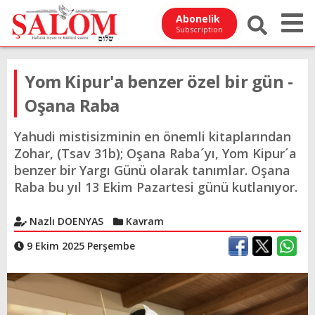
Abonelik
Subscription
Yom Kipur'a benzer özel bir gün -
Oşana Raba
Yahudi mistisizminin en önemli kitaplarından
Zohar, (Tsav 31b); Oşana Raba´yı, Yom Kipur´a
benzer bir Yargı Günü olarak tanımlar. Oşana
Raba bu yıl 13 Ekim Pazartesi günü kutlanıyor.
Nazlı DOENYAS
Kavram
9 Ekim 2025 Perşembe