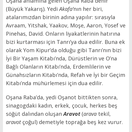
Oşana anlamına gelen Oşana Raba denir
(Büyük Yakarış). Yedi
Akafa’
nın her biri,
atalarımızdan birinin adına yapılır: sırasıyla
Avraam, Yitshak, Yaakov, Moşe, Aaron, Yosef ve
Pinehas, David. Onların liyakatlerinin hatırına
bizi kurtarması için Tanrı’ya dua edilir. Buna ek
olarak Yom Kipur’da olduğu gibi Tanrı’nın bizi
İyi Bir Yaşam Kitabı’nda, Dürüstlerin ve O’na
Bağlı Olanların Kitabı’nda, Erdemlilerin ve
Günahsızların Kitabı’nda, Refah ve İyi bir Geçim
Kitabı’nda mühürlemesi için dua edilir.
Oşana Raba’da, yedi Oşanot bittikten sonra,
sinagogdaki kadın, erkek, çocuk, herkes beş
söğüt dalından oluşan
Aravot
(
arava
tekil,
aravot
çoğul) demetiyle toprağa beş kez vurur.