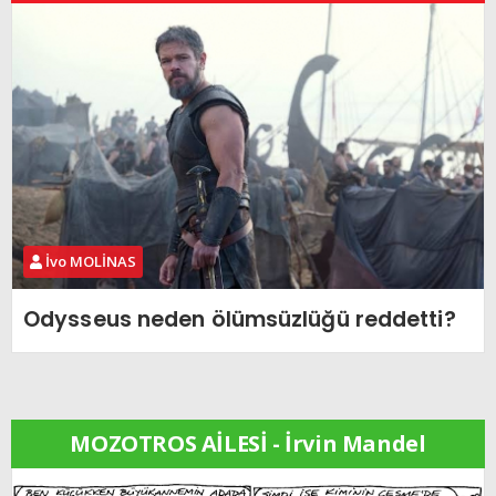
İvo MOLİNAS
Odysseus neden ölümsüzlüğü reddetti?
MOZOTROS AİLESİ - İrvin Mandel