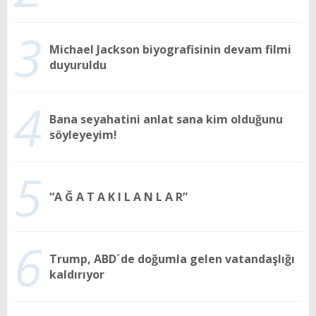
3
Michael Jackson biyografisinin devam filmi
duyuruldu
4
Bana seyahatini anlat sana kim olduğunu
söyleyeyim!
5
“A Ğ A T A K I L A N L A R”
6
Trump, ABD´de doğumla gelen vatandaşlığı
kaldırıyor