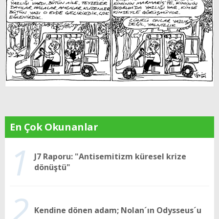
En Çok Okunanlar
1
J7 Raporu: "Antisemitizm küresel krize
dönüştü"
2
Kendine dönen adam; Nolan´ın Odysseus´u