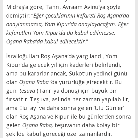
Midraş’a göre, Tanrı, Avraam Avinu’ya şöyle
demiştir: “
Eğer çocuklarının kefareti Roş Aşana’da
onaylanmazsa, Yom Kipur’da onaylayacağım. Eğer
kefaretleri Yom Kipur’da da kabul edilmezse,
Oşana Raba’da kabul edilecektir.
”
İsrailoğulları Roş Aşana’da yargılandı, Yom
Kipur’da gelecek yıl için kaderleri belirlendi,
ama bu kararlar ancak, Sukot’un yedinci günü
olan
Oşana Raba ‘
da yürürlüğe girecektir. Bu
gün,
teşuva
(Tanrı’ya dönüş) için büyük bir
fırsattır. Teşuva, aslında her zaman yapılabilir,
ama Elul ayı ve daha sonra gelen ‘Ulu Günler’
olan Roş Aşana ve Kipur ile bu günlerden sonra
gelen
Oşana Raba,
teşuvanın daha kolay bir
şekilde kabul göreceği özel zamanlardır.