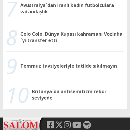
7
Avustralya´dan İranlı kadın futbolculara
vatandaşlık
8
Colo Colo, Dünya Kupası kahramanı Vozinha
´yı transfer etti
9
Temmuz tavsiyeleriyle tatilde sıkılmayın
10
Britanya´da antisemitizm rekor
seviyede