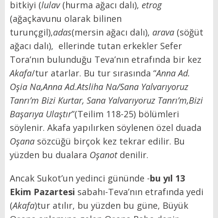
bitkiyi (
lulav
(hurma ağacı dalı),
etrog
(ağaçkavunu olarak bilinen
turunçgil),
adas
(mersin ağacı dalı),
arava
(söğüt
ağacı dalı), ellerinde tutan erkekler Sefer
Tora’nın bulunduğu Teva’nın etrafında bir kez
Akafa
/tur atarlar. Bu tur sırasında “
Anna Ad.
Oşia
Na,Anna Ad.Atsliha Na/Sana Yalvarıyoruz
Tanrı’m Bizi Kurtar, Sana Yalvarıyoruz Tanrı’m,Bizi
Başarıya Ulaştır
”(Teilim 118-25) bölümleri
söylenir. Akafa yapılırken söylenen özel duada
Oşana
sözcüğü birçok kez tekrar edilir. Bu
yüzden bu dualara
Oşanot
denilir.
Ancak Sukot’un yedinci gününde -
bu yıl 13
Ekim Pazartesi
sabahı-Teva’nın etrafında yedi
(
Akafa
)tur atılır, bu yüzden bu güne, Büyük