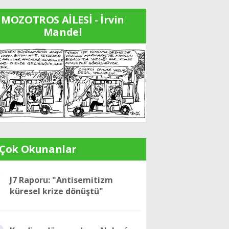
MOZOTROS AİLESİ - İrvin
Mandel
 Çok Okunanlar
1
J7 Raporu: "Antisemitizm
küresel krize dönüştü"