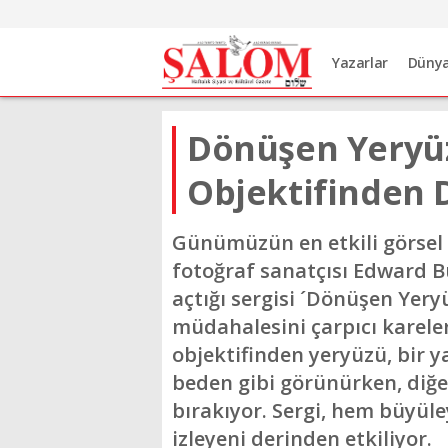
Yazarlar
Düny
Dönüşen Yeryüz
Objektifinden D
Günümüzün en etkili görsel 
fotoğraf sanatçısı Edward 
açtığı sergisi ´Dönüşen Yery
müdahalesini çarpıcı karele
objektifinden yeryüzü, bir y
beden gibi görünürken, diğer
bırakıyor. Sergi, hem büyül
izleyeni derinden etkiliyor.