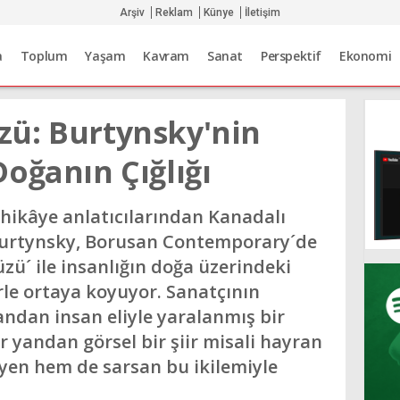
Arşiv
Reklam
Künye
İletişim
a
Toplum
Yaşam
Kavram
Sanat
Perspektif
Ekonomi
ü: Burtynsky'nin
oğanın Çığlığı
hikâye anlatıcılarından Kanadalı
Burtynsky, Borusan Contemporary´de
üzü´ ile insanlığın doğa üzerindeki
rle ortaya koyuyor. Sanatçının
andan insan eliyle yaralanmış bir
 yandan görsel bir şiir misali hayran
eyen hem de sarsan bu ikilemiyle