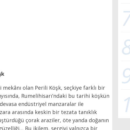
şk
ekânı olan Perili Köşk, seçkiye farklı bir
ıyısında, Rumelihisarı’ndaki bu tarihi köşkün
 devasa endüstriyel manzaralar ile
ra arasında keskin bir tezata tanıklık
üştürdüğü çorak araziler, öte yanda doğanın
güzelliği… Bu ikilem, sergiyi yalnızca bir