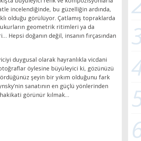
akışta büyüleyici renk ve kompozisyonlarla
atle incelendiğinde, bu güzelliğin ardında,
saklı olduğu görülüyor. Çatlamış topraklarda
ukurların geometrik ritimleri ya da
ri… Hepsi doğanın değil, insanın fırçasından
iciyi duygusal olarak hayranlıkla vicdani
Fotoğraflar öylesine büyüleyici ki, gözünüzü
ördüğünüz şeyin bir yıkım olduğunu fark
nsky’nin sanatının en güçlü yönlerinden
ş hakikati görünür kılmak…