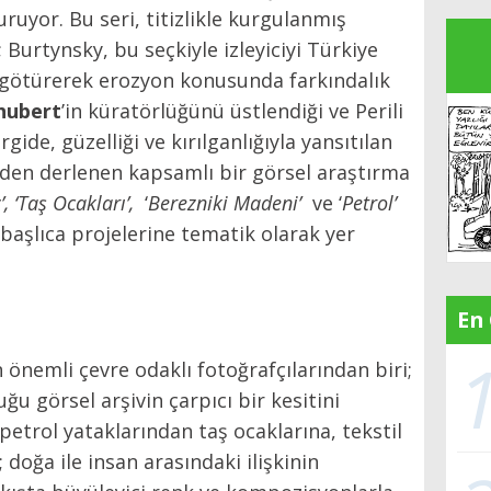
turuyor.
Bu seri, titizlikle kurgulanmış
Burtynsky, bu seçkiyle izleyiciyi Türkiye
a götürerek erozyon konusunda farkındalık
hubert
’in küratörlüğünü üstlendiği ve Perili
gide, güzelliği ve kırılganlığıyla yansıtılan
rinden derlenen kapsamlı bir görsel araştırma
’, ‘Taş Ocakları’,
‘
Berezniki Madeni’
ve ‘
Petrol’
 başlıca projelerine tematik olarak yer
En
 önemli çevre odaklı fotoğrafçılarından biri;
uğu görsel arşivin çarpıcı bir kesitini
petrol yataklarından taş ocaklarına, tekstil
 doğa ile insan arasındaki ilişkinin