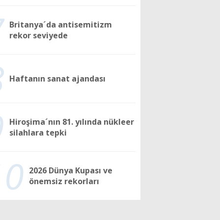
7
Britanya´da antisemitizm
rekor seviyede
8
Haftanın sanat ajandası
9
Hiroşima´nın 81. yılında nükleer
silahlara tepki
10
2026 Dünya Kupası ve
önemsiz rekorları