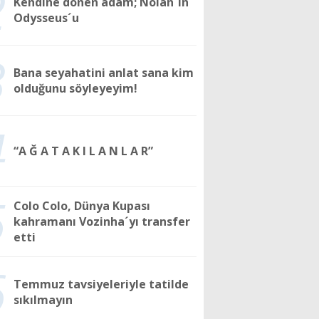
2
Kendine dönen adam; Nolan´ın
Odysseus´u
3
Bana seyahatini anlat sana kim
olduğunu söyleyeyim!
4
“A Ğ A T A K I L A N L A R”
5
Colo Colo, Dünya Kupası
kahramanı Vozinha´yı transfer
etti
6
Temmuz tavsiyeleriyle tatilde
sıkılmayın