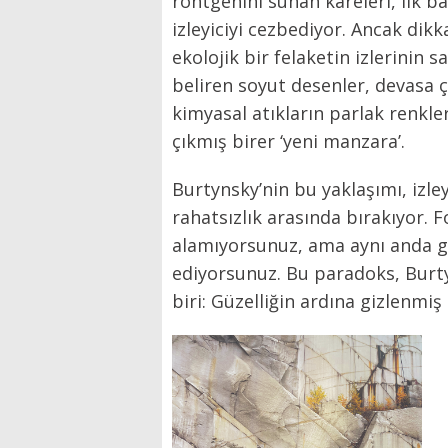
röntgenini sunan kareleri, ilk b
izleyiciyi cezbediyor. Ancak dikk
ekolojik bir felaketin izlerinin 
beliren soyut desenler, devasa ç
kimyasal atıkların parlak renkle
çıkmış birer ‘yeni manzara’.
Burtynsky’nin bu yaklaşımı, izley
rahatsızlık arasında bırakıyor. 
alamıyorsunuz, ama aynı anda g
ediyorsunuz. Bu paradoks, Burty
biri: Güzelliğin ardına gizlenmi