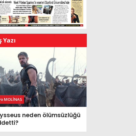
ş Yazı
vo MOLİNAS
ysseus neden ölümsüzlüğü
ddetti?