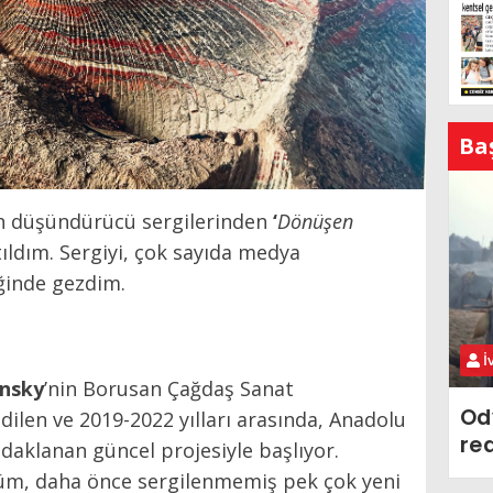
Ba
n düşündürücü sergilerinden
‘
Dönüşen
tıldım. Sergiyi, çok sayıda medya
iğinde gezdim.
İ
nsky
’nin Borusan Çağdaş Sanat
Od
dilen ve 2019-2022 yılları arasında, Anadolu
re
aklanan güncel projesiyle başlıyor.
ölüm, daha önce sergilenmemiş pek çok yeni