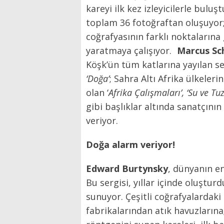
kareyi ilk kez izleyicilerle buluş
toplam 36 fotoğraftan oluşuyor; 
coğrafyasının farklı noktaların
yaratmaya çalışıyor.
Marcus Sc
Köşk’ün tüm katlarına yayılan ser
‘Doğa’
; Sahra Altı Afrika ülkele
olan ‘
Afrika Çalışmaları’, ‘Su ve Tuz
gibi başlıklar altında sanatçının
veriyor.
Doğa alarm veriyor!
Edward Burtynsky
, dünyanın en
Bu sergisi, yıllar içinde oluşturd
sunuyor. Çeşitli coğrafyalardaki 
fabrikalarından atık havuzlarına;