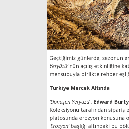
Geçtiğimiz günlerde, sezonun e
Yeryüzü’
nün açılış etkinliğine ka
mensubuyla birlikte rehber eşl
Türkiye Mercek Altında
‘Dönüşen Yeryüzü
’,
Edward Burty
Koleksiyonu tarafından sipariş e
platosunda erozyon konusuna od
‘
Erozyon’
başlığı altındaki bu b