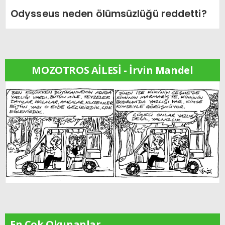
Odysseus neden ölümsüzlüğü reddetti?
MOZOTROS AİLESİ - İrvin Mandel
En Çok Okunanlar