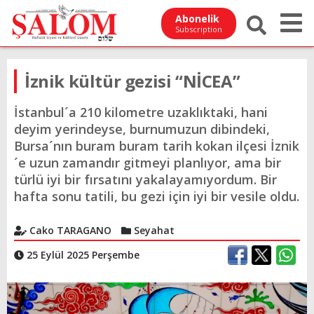
Abonelik
Subscription
İznik kültür gezisi “NİCEA”
İstanbul´a 210 kilometre uzaklıktaki, hani
deyim yerindeyse, burnumuzun dibindeki,
Bursa´nın buram buram tarih kokan ilçesi İznik
´e uzun zamandır gitmeyi planlıyor, ama bir
türlü iyi bir fırsatını yakalayamıyordum. Bir
hafta sonu tatili, bu gezi için iyi bir vesile oldu.
Cako TARAGANO
Seyahat
25 Eylül 2025 Perşembe