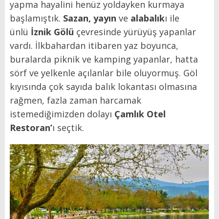
yapma hayalini henüz yoldayken kurmaya
başlamıştık.
Sazan, yayın
ve
alabalık
ı ile
ünlü
İznik Gölü
çevresinde yürüyüş yapanlar
vardı. İlkbahardan itibaren yaz boyunca,
buralarda piknik ve kamping yapanlar, hatta
sörf ve yelkenle açılanlar bile oluyormuş. Göl
kıyısında çok sayıda balık lokantası olmasına
rağmen, fazla zaman harcamak
istemediğimizden dolayı
Çamlık Otel
Restoran
’
ı seçtik.