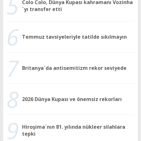
5
Colo Colo, Dünya Kupası kahramanı Vozinha
´yı transfer etti
6
Temmuz tavsiyeleriyle tatilde sıkılmayın
7
Britanya´da antisemitizm rekor seviyede
8
2026 Dünya Kupası ve önemsiz rekorları
9
Hiroşima´nın 81. yılında nükleer silahlara
tepki