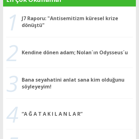
1
J7 Raporu: "Antisemitizm küresel krize
dönüştü"
2
Kendine dönen adam; Nolan´ın Odysseus´u
3
Bana seyahatini anlat sana kim olduğunu
söyleyeyim!
4
“A Ğ A T A K I L A N L A R”