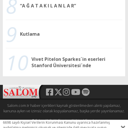
8
“A Ğ A T A K I L A N L A R”
9
Kutlama
10
Vivet Pitelon Sparkes´in eserleri
Stanford Üniversitesi´nde
Salom.com.tr haber içerikleri kaynak gösterilmeden alıntı yapılamaz,
kanuna aykırı ve izinsiz olarak kopyalanamaz, başka yerde yayınlanamaz.
© Şalom Haftalık Siyasi ve Kültürel Gazete
6698 sayılı Kişisel Verilerin Korunması Kanunu uyarınca hazırlanmış
Tüm hakları saklıdır.
aydınlatma metnimizi okumak ve sitemizde ilgili mevzuata uygun