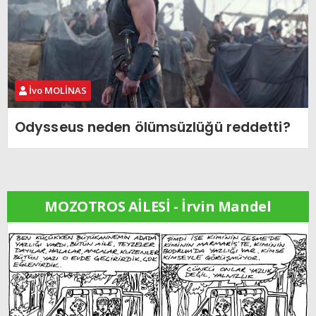
İvo MOLİNAS
Odysseus neden ölümsüzlüğü reddetti?
MOZOTROS AİLESİ - İrvin Mandel