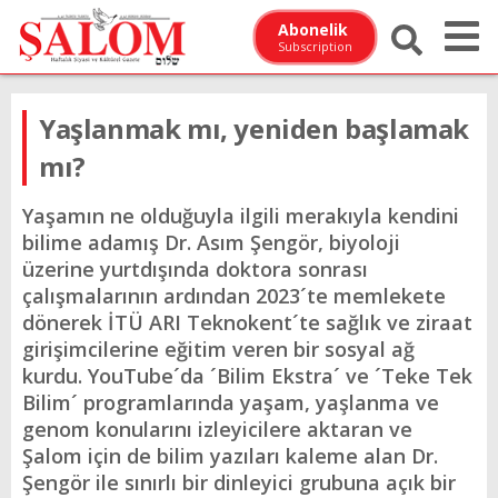
Abonelik
Subscription
Yaşlanmak mı, yeniden başlamak
mı?
Yaşamın ne olduğuyla ilgili merakıyla kendini
bilime adamış Dr. Asım Şengör, biyoloji
üzerine yurtdışında doktora sonrası
çalışmalarının ardından 2023´te memlekete
dönerek İTÜ ARI Teknokent´te sağlık ve ziraat
girişimcilerine eğitim veren bir sosyal ağ
kurdu. YouTube´da ´Bilim Ekstra´ ve ´Teke Tek
Bilim´ programlarında yaşam, yaşlanma ve
genom konularını izleyicilere aktaran ve
Şalom için de bilim yazıları kaleme alan Dr.
Şengör ile sınırlı bir dinleyici grubuna açık bir