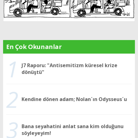
En Çok Okunanlar
1
J7 Raporu: "Antisemitizm küresel krize
dönüştü"
2
Kendine dönen adam; Nolan´ın Odysseus´u
3
Bana seyahatini anlat sana kim olduğunu
söyleyeyim!