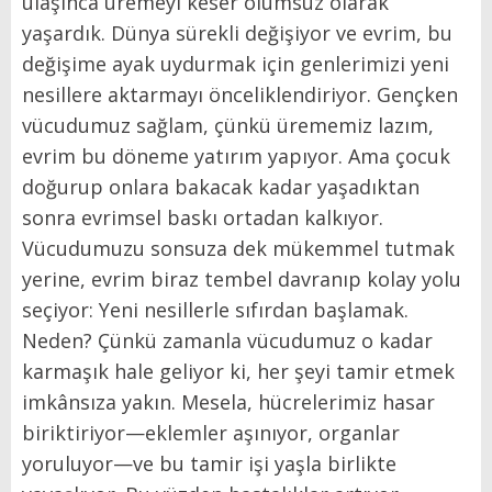
ulaşınca üremeyi keser ölümsüz olarak
yaşardık. Dünya sürekli değişiyor ve evrim, bu
değişime ayak uydurmak için genlerimizi yeni
nesillere aktarmayı önceliklendiriyor. Gençken
vücudumuz sağlam, çünkü ürememiz lazım,
evrim bu döneme yatırım yapıyor. Ama çocuk
doğurup onlara bakacak kadar yaşadıktan
sonra evrimsel baskı ortadan kalkıyor.
Vücudumuzu sonsuza dek mükemmel tutmak
yerine, evrim biraz tembel davranıp kolay yolu
seçiyor: Yeni nesillerle sıfırdan başlamak.
Neden? Çünkü zamanla vücudumuz o kadar
karmaşık hale geliyor ki, her şeyi tamir etmek
imkânsıza yakın. Mesela, hücrelerimiz hasar
biriktiriyor—eklemler aşınıyor, organlar
yoruluyor—ve bu tamir işi yaşla birlikte