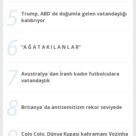
5
Trump, ABD´de doğumla gelen vatandaşlığı
kaldırıyor
6
“A Ğ A T A K I L A N L A R”
7
Avustralya´dan İranlı kadın futbolculara
vatandaşlık
8
Britanya´da antisemitizm rekor seviyede
Colo Colo, Dünya Kupası kahramanı Vozinha