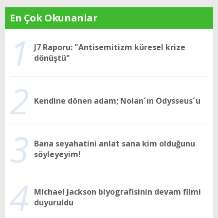
En Çok Okunanlar
1
J7 Raporu: "Antisemitizm küresel krize
dönüştü"
2
Kendine dönen adam; Nolan´ın Odysseus´u
3
Bana seyahatini anlat sana kim olduğunu
söyleyeyim!
4
Michael Jackson biyografisinin devam filmi
duyuruldu