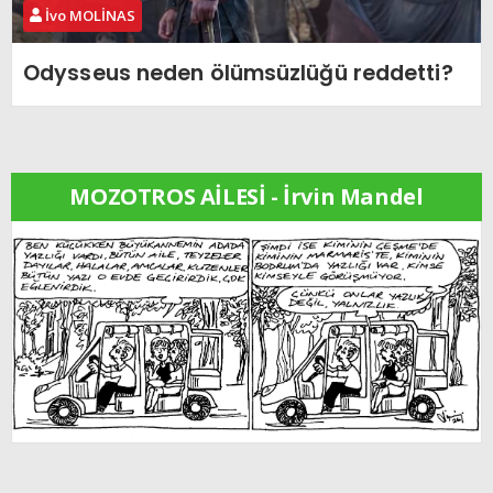
İvo MOLİNAS
Odysseus neden ölümsüzlüğü reddetti?
MOZOTROS AİLESİ - İrvin Mandel