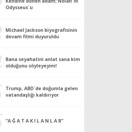
2
Kendine dönen adam; Nolan´ın
Odysseus´u
3
Michael Jackson biyografisinin
devam filmi duyuruldu
4
Bana seyahatini anlat sana kim
olduğunu söyleyeyim!
5
Trump, ABD´de doğumla gelen
vatandaşlığı kaldırıyor
6
“A Ğ A T A K I L A N L A R”