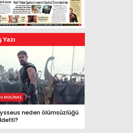
ş Yazı
vo MOLİNAS
ysseus neden ölümsüzlüğü
ddetti?