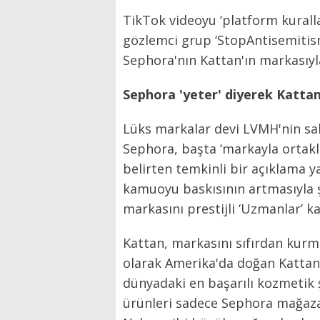
TikTok videoyu ‘platform kurallar
gözlemci grup ‘StopAntisemitism’
Sephora'nın Kattan'ın markasıyla 
Sephora 'yeter' diyerek Kattan i
Lüks markalar devi LVMH'nin sa
Sephora, başta ‘markayla ortakl
belirten temkinli bir açıklama 
kamuoyu baskısının artmasıyla ş
markasını prestijli ‘Uzmanlar’ 
Kattan, markasını sıfırdan kurm
olarak Amerika'da doğan Kattan
dünyadaki en başarılı kozmetik 
ürünleri sadece Sephora mağazas