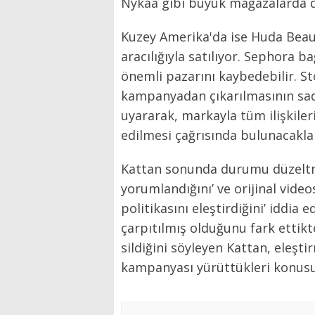
Nykaa gibi büyük mağazalarda d
Kuzey Amerika'da ise Huda Bea
aracılığıyla satılıyor. Sephora 
önemli pazarını kaybedebilir. 
kampanyadan çıkarılmasının sad
uyararak, markayla tüm ilişkile
edilmesi çağrısında bulunacakları
Kattan sonunda durumu düzeltmey
yorumlandığını’ ve orijinal video
politikasını eleştirdiğini’ iddia 
çarpıtılmış olduğunu fark ettikt
sildiğini söyleyen Kattan, eleşt
kampanyası yürüttükleri konusu