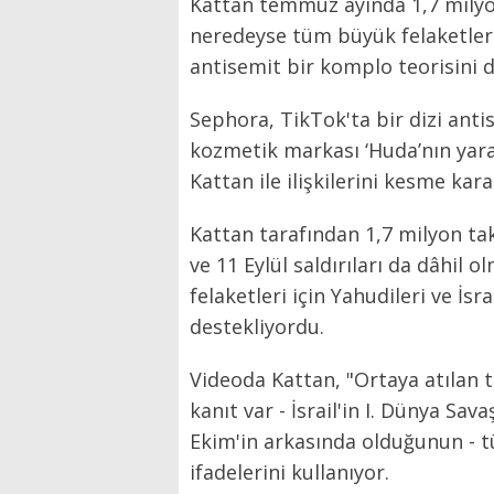
Kattan temmuz ayında 1,7 milyon
neredeyse tüm büyük felaketlerd
antisemit bir komplo teorisini d
Sephora, TikTok'ta bir dizi ant
kozmetik markası ‘Huda’nın yaratı
Kattan ile ilişkilerini kesme karar
Kattan tarafından 1,7 milyon tak
ve 11 Eylül saldırıları da dâhil
felaketleri için Yahudileri ve İsr
destekliyordu.
Videoda Kattan, "Ortaya atılan 
kanıt var - İsrail'in I. Dünya Sava
Ekim'in arkasında olduğunun - t
ifadelerini kullanıyor.