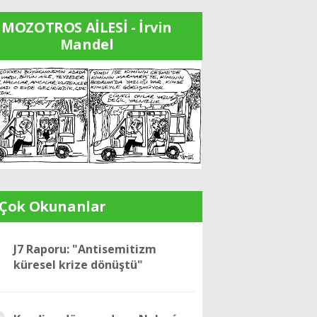
MOZOTROS AİLESİ - İrvin
Mandel
 Çok Okunanlar
1
J7 Raporu: "Antisemitizm
küresel krize dönüştü"