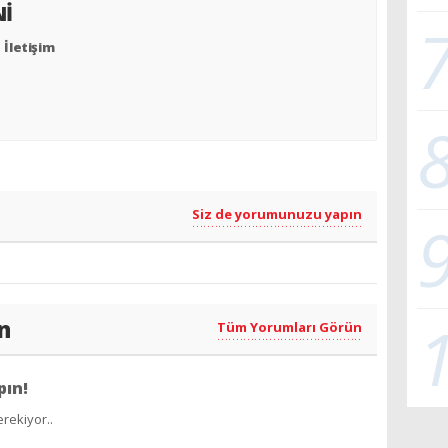
Nİ
İletişim
Siz de yorumunuzu yapın
n
Tüm Yorumları Görün
pın!
rekiyor..