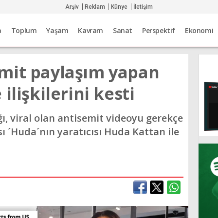
Arşiv
Reklam
Künye
İletişim
a
Toplum
Yaşam
Kavram
Sanat
Perspektif
Ekonomi
mit paylaşım yapan
ilişkilerini kesti
ı, viral olan antisemit videoyu gerekçe
 ´Huda´nın yaratıcısı Huda Kattan ile