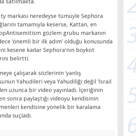
a satılmakta.
uty markası neredeyse tümüyle Sephora
bağlarını tamamıyla keserse, Kattan, en
StopAntisemitism gözlem grubu markanın
ece ‘önemli bir ilk adım’ olduğu konusunda
rini kesene kadar Sephora'nın boykot
nı belirtti.
e çalışarak sözlerinin ‘yanlış
sunun Yahudileri veya Yahudiliği değil ‘İsrail
eden uzunca bir video yayınladı. İçeriğinin
en sonra paylaştığı videoyu kendisinin
irmenleri kendisine yönelik bir karalama
nda suçladı.