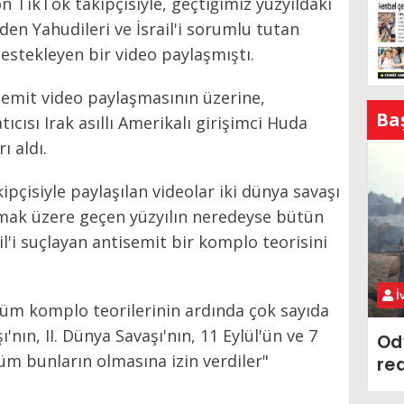
 TikTok takipçisiyle, geçtiğimiz yüzyıldaki
en Yahudileri ve İsrail'i sorumlu tutan
estekleyen bir video paylaşmıştı.
isemit video paylaşmasının üzerine,
Ba
cısı Irak asıllı Amerikalı girişimci Huda
ı aldı.
ipçisiyle paylaşılan videolar iki dünya savaşı
 olmak üzere geçen yüzyılın neredeyse bütün
ail'i suçlayan antisemit bir komplo teorisini
İ
tüm komplo teorilerinin ardında çok sayıda
şı'nın, II. Dünya Savaşı'nın, 11 Eylül'ün ve 7
Od
üm bunların olmasına izin verdiler"
re