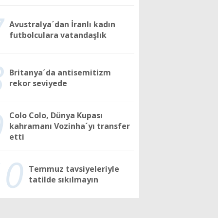
7
Avustralya´dan İranlı kadın
futbolculara vatandaşlık
8
Britanya´da antisemitizm
rekor seviyede
9
Colo Colo, Dünya Kupası
kahramanı Vozinha´yı transfer
etti
10
Temmuz tavsiyeleriyle
tatilde sıkılmayın