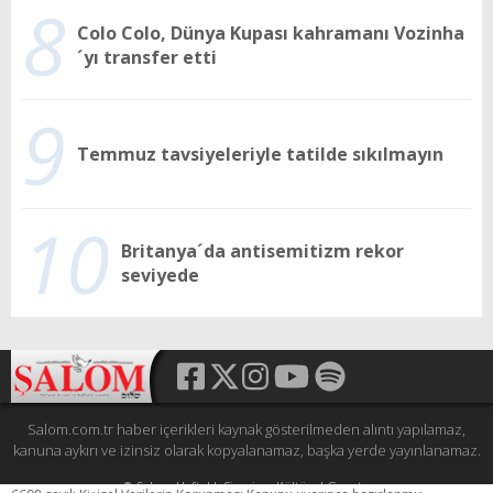
8
Colo Colo, Dünya Kupası kahramanı Vozinha
´yı transfer etti
9
Temmuz tavsiyeleriyle tatilde sıkılmayın
10
Britanya´da antisemitizm rekor
seviyede
Salom.com.tr haber içerikleri kaynak gösterilmeden alıntı yapılamaz,
kanuna aykırı ve izinsiz olarak kopyalanamaz, başka yerde yayınlanamaz.
© Şalom Haftalık Siyasi ve Kültürel Gazete