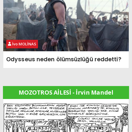
İvo MOLİNAS
Odysseus neden ölümsüzlüğü reddetti?
MOZOTROS AİLESİ - İrvin Mandel