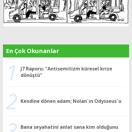
En Çok Okunanlar
1
J7 Raporu: "Antisemitizm küresel krize
dönüştü"
2
Kendine dönen adam; Nolan´ın Odysseus´u
3
Bana seyahatini anlat sana kim olduğunu