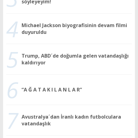
söyleyeyim!
4
Michael Jackson biyografisinin devam filmi
duyuruldu
5
Trump, ABD´de doğumla gelen vatandaşlığı
kaldırıyor
6
“A Ğ A T A K I L A N L A R”
7
Avustralya´dan İranlı kadın futbolculara
vatandaşlık