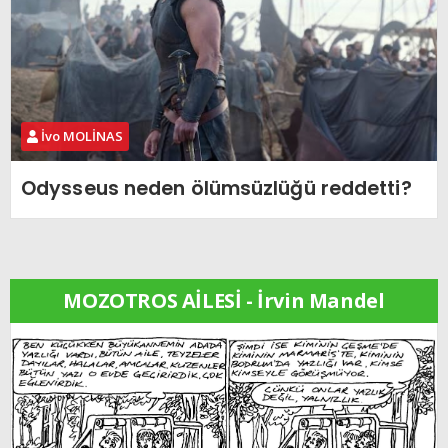
İvo MOLİNAS
Odysseus neden ölümsüzlüğü reddetti?
MOZOTROS AİLESİ - İrvin Mandel