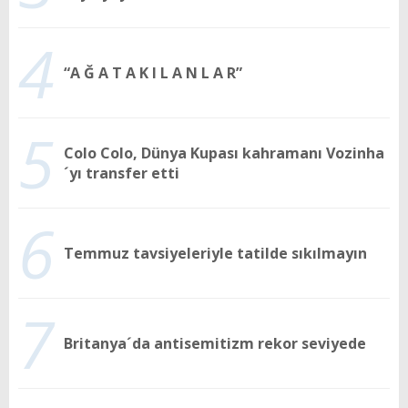
4
“A Ğ A T A K I L A N L A R”
5
Colo Colo, Dünya Kupası kahramanı Vozinha
´yı transfer etti
6
Temmuz tavsiyeleriyle tatilde sıkılmayın
7
Britanya´da antisemitizm rekor seviyede