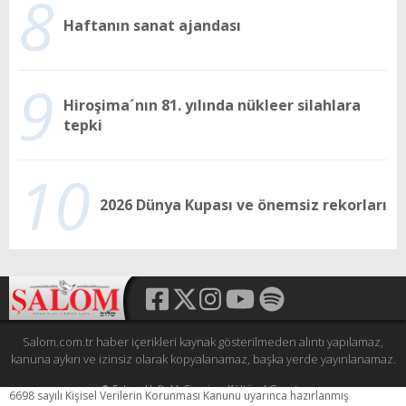
8
Haftanın sanat ajandası
9
Hiroşima´nın 81. yılında nükleer silahlara
tepki
10
2026 Dünya Kupası ve önemsiz rekorları
Salom.com.tr haber içerikleri kaynak gösterilmeden alıntı yapılamaz,
kanuna aykırı ve izinsiz olarak kopyalanamaz, başka yerde yayınlanamaz.
© Şalom Haftalık Siyasi ve Kültürel Gazete
6698 sayılı Kişisel Verilerin Korunması Kanunu uyarınca hazırlanmış
Tüm hakları saklıdır.