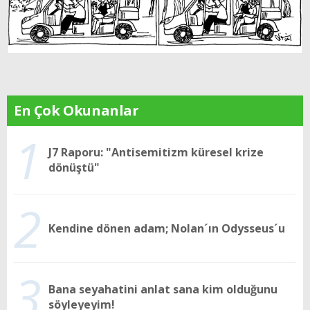
En Çok Okunanlar
1
J7 Raporu: "Antisemitizm küresel krize
dönüştü"
2
Kendine dönen adam; Nolan´ın Odysseus´u
3
Bana seyahatini anlat sana kim olduğunu
söyleyeyim!