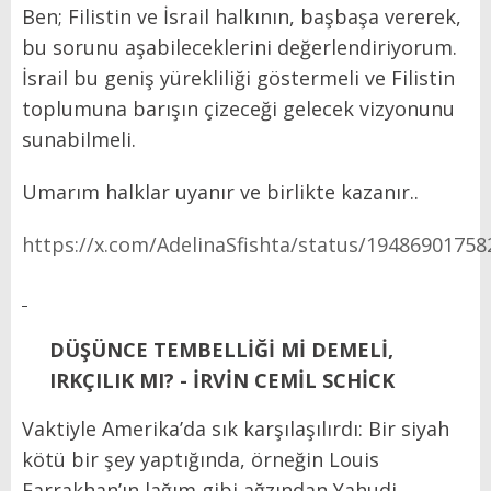
Ben; Filistin ve İsrail halkının, başbaşa vererek,
bu sorunu aşabileceklerini değerlendiriyorum.
İsrail bu geniş yürekliliği göstermeli ve Filistin
toplumuna barışın çizeceği gelecek vizyonunu
sunabilmeli.
Umarım halklar uyanır ve birlikte kazanır..
https://x.com/AdelinaSfishta/status/1948690175
DÜŞÜNCE TEMBELLİĞİ Mİ DEMELİ,
IRKÇILIK MI? - İRVİN CEMİL SCHİCK
Vaktiyle Amerika’da sık karşılaşılırdı: Bir siyah
kötü bir şey yaptığında, örneğin Louis
Farrakhan’ın lağım gibi ağzından Yahudi