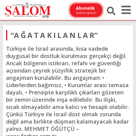
Abonelik
Subscription
“A Ğ A T A K I L A N L A R”
Türkiye ile İsrail arasında, kısa vadede
duygusal bir dostluk kurulması gerçekçi değil.
Ancak bölgenin istikrarı, refahı ve güvenliği
açısından çeyrek yüzyıllık stratejik bir
angajman kurulabilir. Bu angajman: •
Liderlerden bağımsız, • Kurumlar arası temasa
dayalı, • Prensipte karşılıklı çıkarları gözeten
bir zemin üzerinde inşa edilebilir. Bu ilişki,
sıcak olmayabilir ama kalıcı ve hesaplı olabilir.
Çünkü Türkiye ile İsrail dost olmak zorunda
değil ama birlikte düşman kalamayacak kadar
yalnız. MEHMET ÖĞÜTÇÜ –