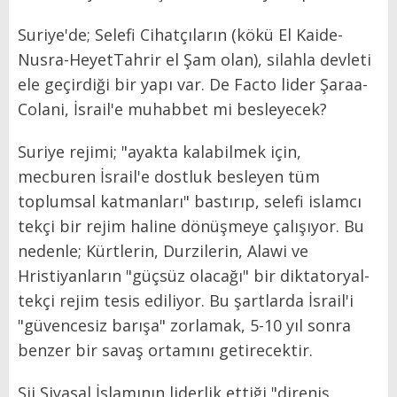
Suriye'de; Selefi Cihatçıların (kökü El Kaide-
Nusra-HeyetTahrir el Şam olan), silahla devleti
ele geçirdiği bir yapı var. De Facto lider Şaraa-
Colani, İsrail'e muhabbet mi besleyecek?
Suriye rejimi; "ayakta kalabilmek için,
mecburen İsrail'e dostluk besleyen tüm
toplumsal katmanları" bastırıp, selefi islamcı
tekçi bir rejim haline dönüşmeye çalışıyor. Bu
nedenle; Kürtlerin, Durzilerin, Alawi ve
Hristiyanların "güçsüz olacağı" bir diktatoryal-
tekçi rejim tesis ediliyor. Bu şartlarda İsrail'i
"güvencesiz barışa" zorlamak, 5-10 yıl sonra
benzer bir savaş ortamını getirecektir.
Şii Siyasal İslamının liderlik ettiği "direniş