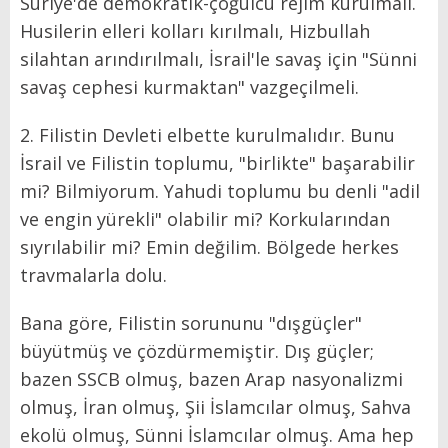
Suriye'de demokratik-çoğulcu rejim kurulmalı.
Husilerin elleri kolları kırılmalı, Hizbullah
silahtan arındırılmalı, İsrail'le savaş için "Sünni
savaş cephesi kurmaktan" vazgeçilmeli.
2. Filistin Devleti elbette kurulmalıdır. Bunu
İsrail ve Filistin toplumu, "birlikte" başarabilir
mi? Bilmiyorum. Yahudi toplumu bu denli "adil
ve engin yürekli" olabilir mi? Korkularından
sıyrılabilir mi? Emin değilim. Bölgede herkes
travmalarla dolu.
Bana göre, Filistin sorununu "dışgüçler"
büyütmüş ve çözdürmemiştir. Dış güçler;
bazen SSCB olmuş, bazen Arap nasyonalizmi
olmuş, İran olmuş, Şii İslamcılar olmuş, Sahva
ekolü olmuş, Sünni İslamcılar olmuş. Ama hep