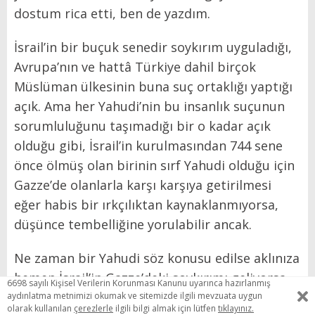
dostum rica etti, ben de yazdım.
İsrail’in bir buçuk senedir soykırım uyguladığı,
Avrupa’nın ve hattâ Türkiye dahil birçok
Müslüman ülkesinin buna suç ortaklığı yaptığı
açık. Ama her Yahudi’nin bu insanlık suçunun
sorumluluğunu taşımadığı bir o kadar açık
olduğu gibi, İsrail’in kurulmasından 744 sene
önce ölmüş olan birinin sırf Yahudi olduğu için
Gazze’de olanlarla karşı karşıya getirilmesi
eğer habis bir ırkçılıktan kaynaklanmıyorsa,
düşünce tembelliğine yorulabilir ancak.
Ne zaman bir Yahudi söz konusu edilse aklınıza
hemen İsrail’in Gazze’deki soykırımı geliyorsa
6698 sayılı Kişisel Verilerin Korunması Kanunu uyarınca hazırlanmış
eğer, değerli arkadaşlar, siz de ondan farklı
aydınlatma metnimizi okumak ve sitemizde ilgili mevzuata uygun
olarak kullanılan
çerezlerle
ilgili bilgi almak için lütfen
tıklayınız.