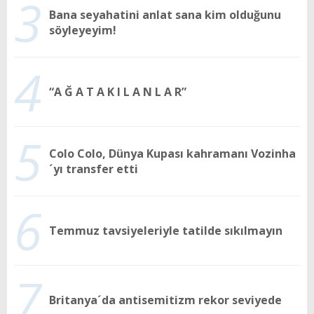
3
Bana seyahatini anlat sana kim olduğunu
söyleyeyim!
4
“A Ğ A T A K I L A N L A R”
5
Colo Colo, Dünya Kupası kahramanı Vozinha
´yı transfer etti
6
Temmuz tavsiyeleriyle tatilde sıkılmayın
7
Britanya´da antisemitizm rekor seviyede