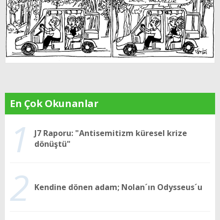
En Çok Okunanlar
1
J7 Raporu: "Antisemitizm küresel krize
dönüştü"
2
Kendine dönen adam; Nolan´ın Odysseus´u