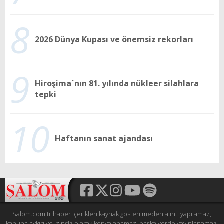
8
2026 Dünya Kupası ve önemsiz rekorları
9
Hiroşima´nın 81. yılında nükleer silahlara
tepki
10
Haftanın sanat ajandası
Salom.com.tr haber içerikleri kaynak gösterilmeden alıntı yapılamaz,
kanuna aykırı ve izinsiz olarak kopyalanamaz, başka yerde yayınlanamaz.