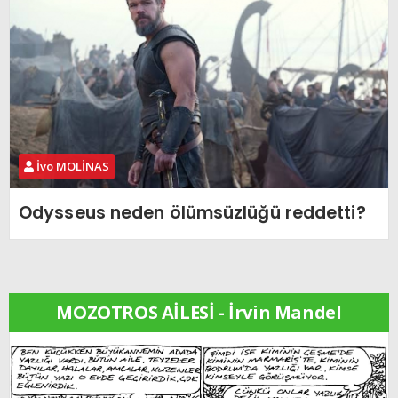
İvo MOLİNAS
Odysseus neden ölümsüzlüğü reddetti?
MOZOTROS AİLESİ - İrvin Mandel