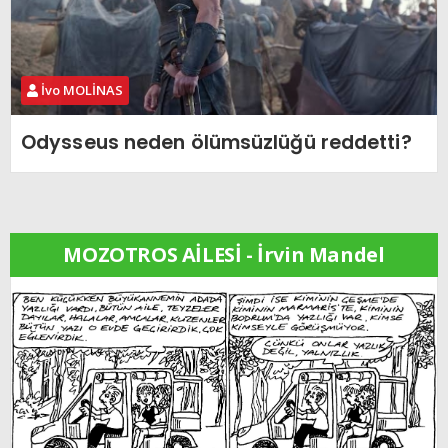
İvo MOLİNAS
Odysseus neden ölümsüzlüğü reddetti?
MOZOTROS AİLESİ - İrvin Mandel