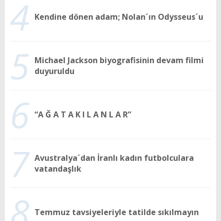
4
Kendine dönen adam; Nolan´ın Odysseus´u
5
Michael Jackson biyografisinin devam filmi
duyuruldu
6
“A Ğ A T A K I L A N L A R”
7
Avustralya´dan İranlı kadın futbolculara
vatandaşlık
8
Temmuz tavsiyeleriyle tatilde sıkılmayın