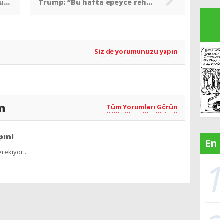
Trump´dan bağımsızlık günü konuşmasında antisemit gönderme
Trump: “Bu hafta epeyce rehine serbest kalabilir”
Siz de yorumunuzu yapın
n
Tüm Yorumları Görün
pın!
En
rekiyor..