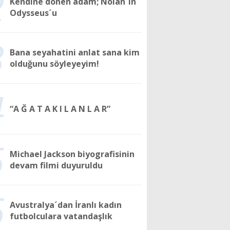
2
Kendine dönen adam; Nolan´ın
Odysseus´u
3
Bana seyahatini anlat sana kim
olduğunu söyleyeyim!
4
“A Ğ A T A K I L A N L A R”
5
Michael Jackson biyografisinin
devam filmi duyuruldu
6
Avustralya´dan İranlı kadın
futbolculara vatandaşlık