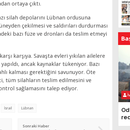
dan ortaya çıktı.
azı silah depolarını Lübnan ordusuna
 güneyden çekilmesi ve saldırıları durdurması
indeki bazı füze ve dronları da teslim etmeyi
Ba
karşı karşıya. Savaşta evleri yıkılan ailelere
yapıldı, ancak kaynaklar tükeniyor. Bazı
lahlı kalması gerektiğini savunuyor. Öte
 tüm silahların teslim edilmesini ve
ontrol sağlamasını talep ediyor.
İ
İsrail
Lübnan
Od
re
Sonraki Haber