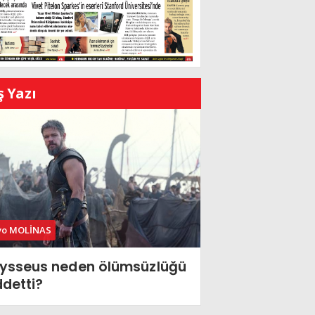
ş Yazı
vo MOLİNAS
ysseus neden ölümsüzlüğü
ddetti?