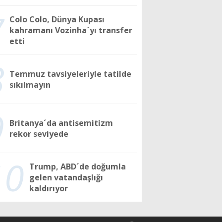
7
Colo Colo, Dünya Kupası
kahramanı Vozinha´yı transfer
etti
8
Temmuz tavsiyeleriyle tatilde
sıkılmayın
9
Britanya´da antisemitizm
rekor seviyede
10
Trump, ABD´de doğumla
gelen vatandaşlığı
kaldırıyor