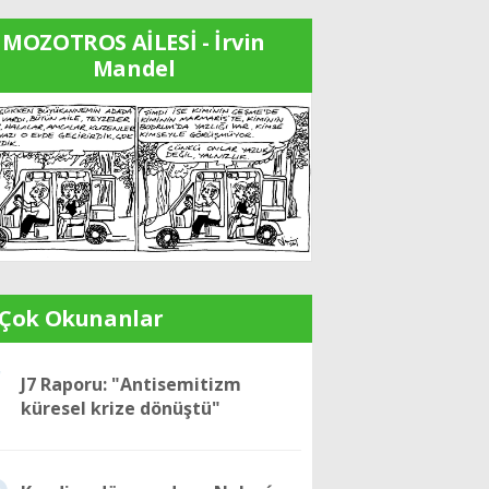
MOZOTROS AİLESİ - İrvin
Mandel
 Çok Okunanlar
1
J7 Raporu: "Antisemitizm
küresel krize dönüştü"