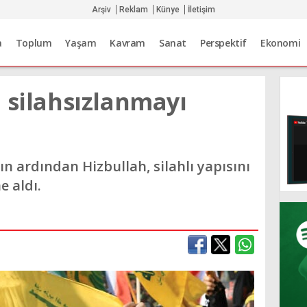
Arşiv
Reklam
Künye
İletişim
a
Toplum
Yaşam
Kavram
Sanat
Perspektif
Ekonomi
 silahsızlanmayı
şın ardından Hizbullah, silahlı yapısını
 aldı.