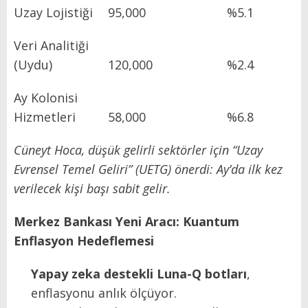
Uzay Lojistiği
95,000
%5.1
Veri Analitiği
(Uydu)
120,000
%2.4
Ay Kolonisi
Hizmetleri
58,000
%6.8
Cüneyt Hoca, düşük gelirli sektörler için “Uzay
Evrensel Temel Geliri” (UETG) önerdi: Ay’da ilk kez
verilecek kişi başı sabit gelir.
Merkez Bankası Yeni Aracı: Kuantum
Enflasyon Hedeflemesi
Yapay zeka destekli Luna-Q botları
,
enflasyonu anlık ölçüyor.