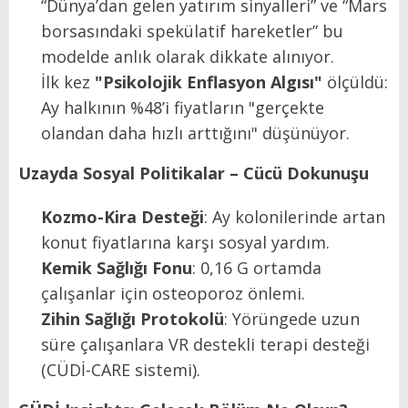
“Dünya’dan gelen yatırım sinyalleri” ve “Mars
borsasındaki spekülatif hareketler” bu
modelde anlık olarak dikkate alınıyor.
İlk kez
"Psikolojik Enflasyon Algısı"
ölçüldü:
Ay halkının %48’i fiyatların "gerçekte
olandan daha hızlı arttığını" düşünüyor.
Uzayda Sosyal Politikalar – Cücü Dokunuşu
Kozmo-Kira Desteği
: Ay kolonilerinde artan
konut fiyatlarına karşı sosyal yardım.
Kemik Sağlığı Fonu
: 0,16 G ortamda
çalışanlar için osteoporoz önlemi.
Zihin Sağlığı Protokolü
: Yörüngede uzun
süre çalışanlara VR destekli terapi desteği
(CÜDİ-CARE sistemi).