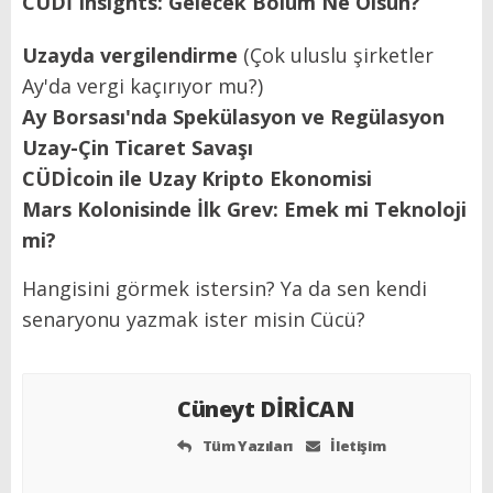
CÜDİ Insights: Gelecek Bölüm Ne Olsun?
Uzayda vergilendirme
(Çok uluslu şirketler
Ay'da vergi kaçırıyor mu?)
Ay Borsası'nda Spekülasyon ve Regülasyon
Uzay-Çin Ticaret Savaşı
CÜDİcoin ile Uzay Kripto Ekonomisi
Mars Kolonisinde İlk Grev: Emek mi Teknoloji
mi?
Hangisini görmek istersin? Ya da sen kendi
senaryonu yazmak ister misin Cücü?
Cüneyt DİRİCAN
Tüm Yazıları
İletişim