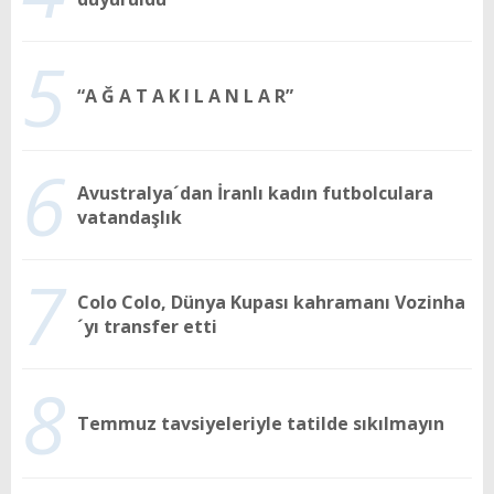
5
“A Ğ A T A K I L A N L A R”
6
Avustralya´dan İranlı kadın futbolculara
vatandaşlık
7
Colo Colo, Dünya Kupası kahramanı Vozinha
´yı transfer etti
8
Temmuz tavsiyeleriyle tatilde sıkılmayın