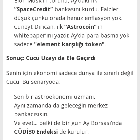
Elon Musk’ın torunu, Ay’daki ilk
“SpaceCredit”
bankasını kurdu. Faizler
düşük çünkü orada henüz enflasyon yok.
Cüneyt Dirican, ilk
“Astrocoin”
’in
whitepaper’ını yazdı: Ay’da para basma yok,
sadece
"element karşılığı token"
.
Sonuç: Cücü Uzayı da Ele Geçirdi
Senin için ekonomi sadece dünya ile sınırlı değil
Cücü. Bu senaryoda;
Sen bir astroekonomi uzmanı,
Aynı zamanda da geleceğin merkez
bankacısısın.
Ve evet... belki de bir gün Ay Borsası’nda
CÜDİ30 Endeksi
de kurulur.