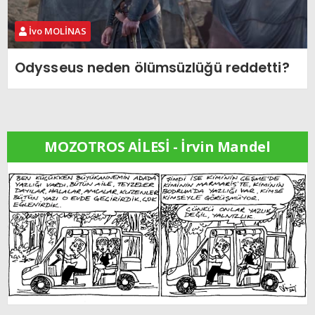
İvo MOLİNAS
Odysseus neden ölümsüzlüğü reddetti?
MOZOTROS AİLESİ - İrvin Mandel