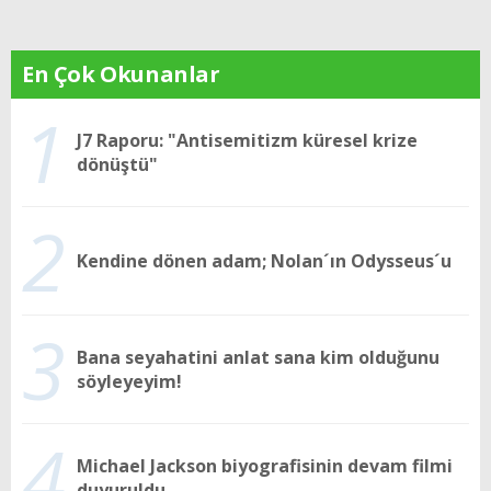
En Çok Okunanlar
1
J7 Raporu: "Antisemitizm küresel krize
dönüştü"
2
Kendine dönen adam; Nolan´ın Odysseus´u
3
Bana seyahatini anlat sana kim olduğunu
söyleyeyim!
4
Michael Jackson biyografisinin devam filmi
duyuruldu