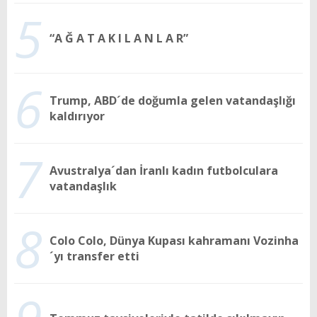
5
“A Ğ A T A K I L A N L A R”
6
Trump, ABD´de doğumla gelen vatandaşlığı
kaldırıyor
7
Avustralya´dan İranlı kadın futbolculara
vatandaşlık
8
Colo Colo, Dünya Kupası kahramanı Vozinha
´yı transfer etti