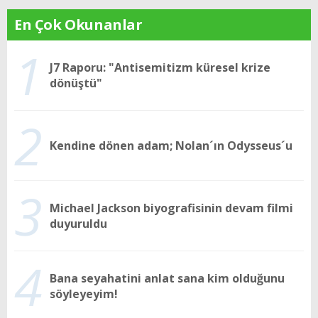
En Çok Okunanlar
1
J7 Raporu: "Antisemitizm küresel krize
dönüştü"
2
Kendine dönen adam; Nolan´ın Odysseus´u
3
Michael Jackson biyografisinin devam filmi
duyuruldu
4
Bana seyahatini anlat sana kim olduğunu
söyleyeyim!