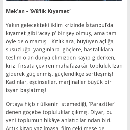
Mek’an - ‘9/8'lik Kıyamet’
Yakın gelecekteki iklim krizinde İstanbul’da
kıyamet gibi ‘acayip’ bir şey olmuş, ama tam
öyle de olmamış!.. Kıtlıklara, büyüyen açlığa,
susuzluğa, yangınlara, göçlere, hastalıklara
teslim olan dünya elimizden kayıp giderken,
krizi fırsata çeviren muhafazakâr topluluk İzan,
giderek güçlenmiş, güçlendikçe sertleşmiş!
Kadınlar, eşcinseller, marjinaller büyük bir
isyan başlatmış!
Ortaya hiçbir ülkenin istemediği, ‘Parazitler’
denen göçebe topluluklar çıkmış. Diyar, bu
yeni toplumun hikâye anlatıcılarından biri.
Artık kitap yazılmasa, film çekilmese de