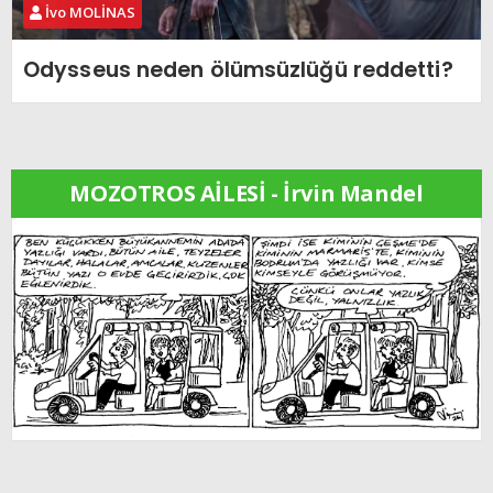
İvo MOLİNAS
Odysseus neden ölümsüzlüğü reddetti?
MOZOTROS AİLESİ - İrvin Mandel