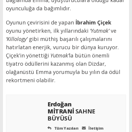
oyunculuğa da bağımlıdır.
Oyunun çevirisini de yapan
İbrahim Çiçek
oyunu yönetirken, ilk yıllarındaki
‘
Yutmak’
ve
‘Killology’
gibi müthiş başarılı çalışmalarını
hatırlatan enerjik, vurucu bir dünya kuruyor.
Çiçek’in yönettiği
Yutmak’
la bütün önemli
tiyatro ödüllerini kazanmış olan Dizdar,
olağanüstü Emma yorumuyla bu yılın da ödül
rekortmeni olabilir.
Erdoğan
MİTRANİ
SAHNE
BÜYÜSÜ
Tüm Yazıları
İletişim