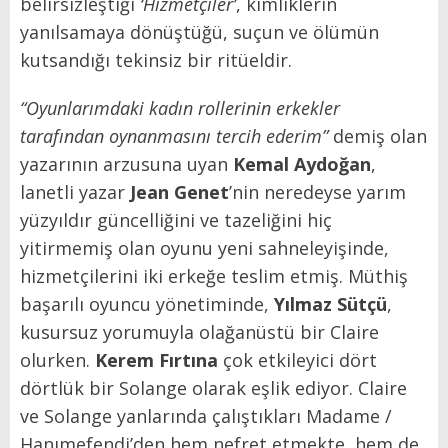
belirsizleştiği
‘Hizmetçiler’
, kimliklerin
yanılsamaya dönüştüğü, suçun ve ölümün
kutsandığı tekinsiz bir ritüeldir.
“Oyunlarımdaki kadın rollerinin erkekler
tarafından oynanmasını tercih ederim”
demiş olan
yazarının arzusuna uyan
Kemal Aydoğan
,
lanetli yazar
Jean Genet
’nin neredeyse yarım
yüzyıldır güncelliğini ve tazeliğini hiç
yitirmemiş olan oyunu yeni sahneleyişinde,
hizmetçilerini iki erkeğe teslim etmiş. Müthiş
başarılı oyuncu yönetiminde,
Yılmaz Sütçü
,
kusursuz yorumuyla olağanüstü bir Claire
olurken.
Kerem Fırtına
çok etkileyici dört
dörtlük bir Solange olarak eşlik ediyor. Claire
ve Solange yanlarında çalıştıkları Madame /
Hanımefendi’den hem nefret etmekte, hem de