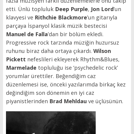
fazla müzisyen farklı düzenlemelerle onu takip
etti. Ünlü topluluk
Deep Purple
,
Jon Lord
’un
klavyesi ve
Rithchie Blackmore
’un gitarıyla
parçaya İspanyol klasik müzik bestecisi
Manuel de Falla
’dan bir bölüm ekledi.
Progressive rock tarzında müziğin huzursuz
ruhunu biraz daha ortaya çıkardı.
Wilson
Pickett
nefeslileri ekleyerek Rhythm&Blues,
Marmelade
topluluğu ise ‘psychedelic rock’
yorumlar ürettiler. Beğendiğim caz
düzenlemesi ise, önceki yazılarımda birkaç kez
değindiğim son dönemin en iyi caz
piyanistlerinden
Brad Mehldau
ve üçlüsünün.