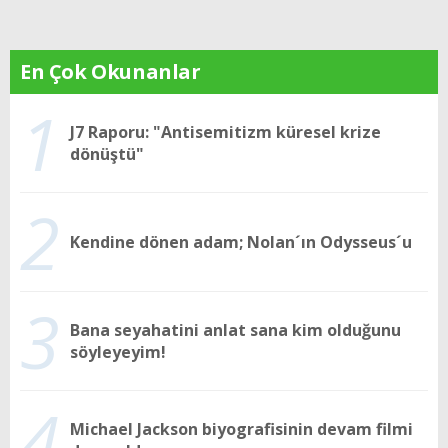
En Çok Okunanlar
1
J7 Raporu: "Antisemitizm küresel krize
dönüştü"
2
Kendine dönen adam; Nolan´ın Odysseus´u
3
Bana seyahatini anlat sana kim olduğunu
söyleyeyim!
4
Michael Jackson biyografisinin devam filmi