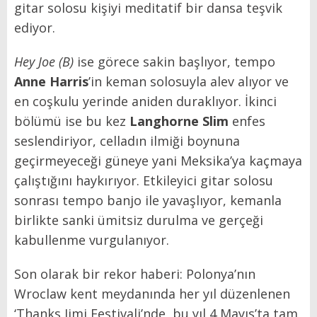
gitar solosu kişiyi meditatif bir dansa teşvik
ediyor.
Hey Joe (B)
ise görece sakin başlıyor, tempo
Anne Harris
’in keman solosuyla alev alıyor ve
en coşkulu yerinde aniden duraklıyor. İkinci
bölümü ise bu kez
Langhorne Slim
enfes
seslendiriyor, celladın ilmiği boynuna
geçirmeyeceği güneye yani Meksika’ya kaçmaya
çalıştığını haykırıyor. Etkileyici gitar solosu
sonrası tempo banjo ile yavaşlıyor, kemanla
birlikte sanki ümitsiz durulma ve gerçeği
kabullenme vurgulanıyor.
Son olarak bir rekor haberi: Polonya’nın
Wroclaw kent meydanında her yıl düzenlenen
‘Thanks Jimi Festivali’nde, bu yıl 4 Mayıs’ta tam