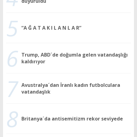
duyuruldu
5
“A Ğ A T A K I L A N L A R”
6
Trump, ABD´de doğumla gelen vatandaşlığı
kaldırıyor
7
Avustralya´dan İranlı kadın futbolculara
vatandaşlık
8
Britanya´da antisemitizm rekor seviyede