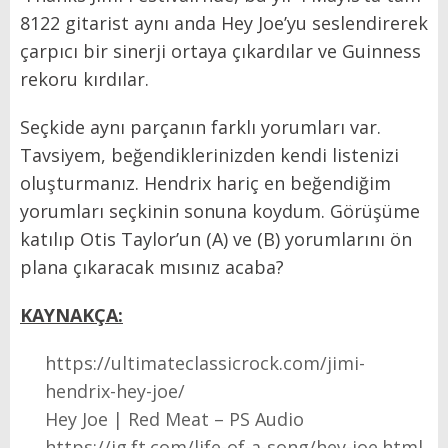
8122 gitarist aynı anda Hey Joe’yu seslendirerek
çarpıcı bir sinerji ortaya çıkardılar ve Guinness
rekoru kırdılar.
Seçkide aynı parçanın farklı yorumları var.
Tavsiyem, beğendiklerinizden kendi listenizi
oluşturmanız. Hendrix hariç en beğendiğim
yorumları seçkinin sonuna koydum. Görüşüme
katılıp Otis Taylor’un (A) ve (B) yorumlarını ön
plana çıkaracak mısınız acaba?
KAYNAKÇA:
https://ultimateclassicrock.com/jimi-
hendrix-hey-joe/
Hey Joe | Red Meat – PS Audio
https://ig.ft.com/life-of-a-song/hey-joe.html