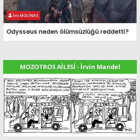
İvo MOLİNAS
Odysseus neden ölümsüzlüğü reddetti?
MOZOTROS AİLESİ - İrvin Mandel