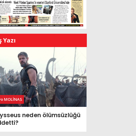
ş Yazı
vo MOLİNAS
ysseus neden ölümsüzlüğü
ddetti?