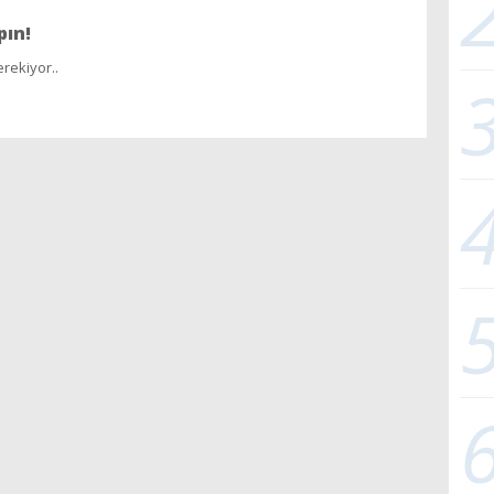
pın!
rekiyor..