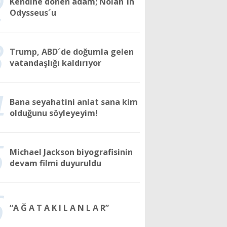
2
Kendine dönen adam; Nolan´ın
Odysseus´u
3
Trump, ABD´de doğumla gelen
vatandaşlığı kaldırıyor
4
Bana seyahatini anlat sana kim
olduğunu söyleyeyim!
5
Michael Jackson biyografisinin
devam filmi duyuruldu
6
“A Ğ A T A K I L A N L A R”