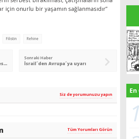
r için onurlu bir yaşamın sağlanmasıdır”
Filistin
Rehine
Sonraki Haber
“Gazze´ye yardımın kesilmesi Yahudi değerlerine aykırı”
İsrail´den Avrupa´ya uyarı
En
Siz de yorumunuzu yapın
n
Tüm Yorumları Görün