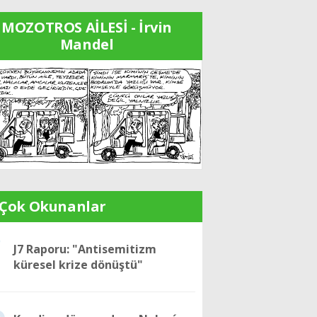
MOZOTROS AİLESİ - İrvin
Mandel
 Çok Okunanlar
1
J7 Raporu: "Antisemitizm
küresel krize dönüştü"