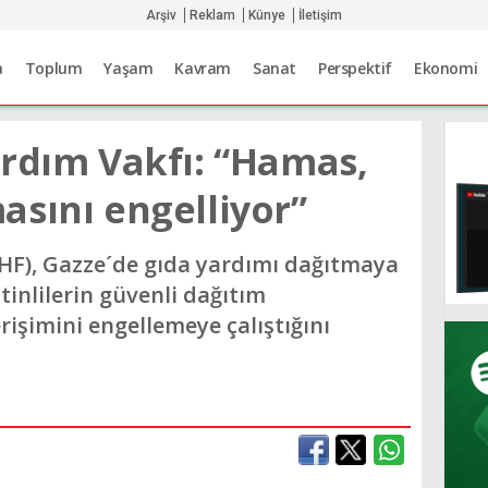
Arşiv
Reklam
Künye
İletişim
a
Toplum
Yaşam
Kavram
Sanat
Perspektif
Ekonomi
ardım Vakfı: “Hamas,
asını engelliyor”
HF), Gazze´de gıda yardımı dağıtmaya
tinlilerin güvenli dağıtım
işimini engellemeye çalıştığını