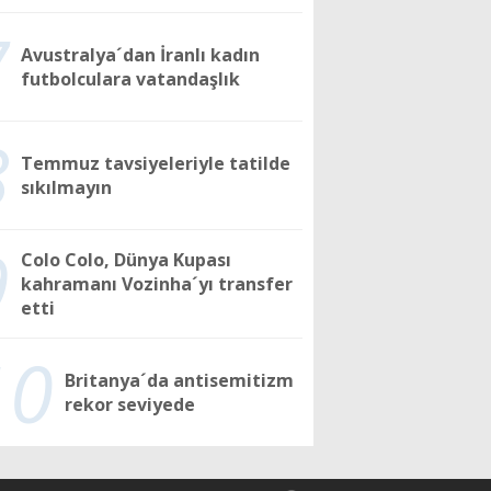
7
Avustralya´dan İranlı kadın
futbolculara vatandaşlık
8
Temmuz tavsiyeleriyle tatilde
sıkılmayın
9
Colo Colo, Dünya Kupası
kahramanı Vozinha´yı transfer
etti
10
Britanya´da antisemitizm
rekor seviyede