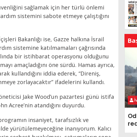
venliğini sağlamak için her türlü önlemi
yardım sistemini sabote etmeye çalıştığını
işleri Bakanlığı ise, Gazze halkına İsrail
Ba
ardım sistemine katılmamaları çağrısında
lında bir istihbarat operasyonu olduğunu
mayı amaçladığını öne sürdü. Hamas ayrıca,
larak kullandığını iddia ederek, “Direniş,
nmeye zorlayacaktır” ifadelerini kullandı.
öneticisi Jake Wood’un pazartesi günü istifa
İ
John Acree’nin atandığını duyurdu.
Od
rogramın insaniyet, tarafsızlık ve
re
kilde yürütülemeyeceğine inanıyorum. Kalıcı
erin serbest bırakılması, çatışmaların sona