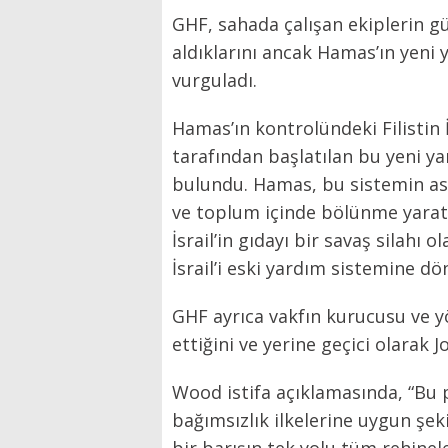
GHF, sahada çalışan ekiplerin gü
aldıklarını ancak Hamas’ın yeni 
vurguladı.
Hamas’ın kontrolündeki Filistin İç
tarafından başlatılan bu yeni y
bulundu. Hamas, bu sistemin as
ve toplum içinde bölünme yarat
İsrail’in gıdayı bir savaş silahı o
İsrail’i eski yardım sistemine dö
GHF ayrıca vakfın kurucusu ve y
ettiğini ve yerine geçici olarak 
Wood istifa açıklamasında, “Bu p
bağımsızlık ilkelerine uygun şe
bir barışın tek yolu tüm rehinel