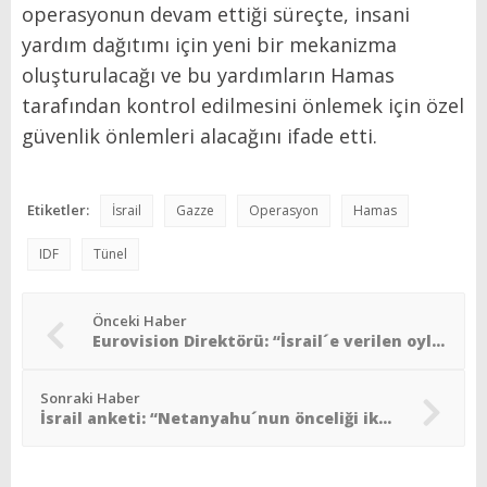
operasyonun devam ettiği süreçte, insani
yardım dağıtımı için yeni bir mekanizma
oluşturulacağı ve bu yardımların Hamas
tarafından kontrol edilmesini önlemek için özel
güvenlik önlemleri alacağını ifade etti.
Etiketler:
İsrail
Gazze
Operasyon
Hamas
IDF
Tünel
Önceki Haber
Eurovision Direktörü: “İsrail´e verilen oylarda usulsüzlük yok”
Sonraki Haber
İsrail anketi: “Netanyahu´nun önceliği iktidarda kalmak”