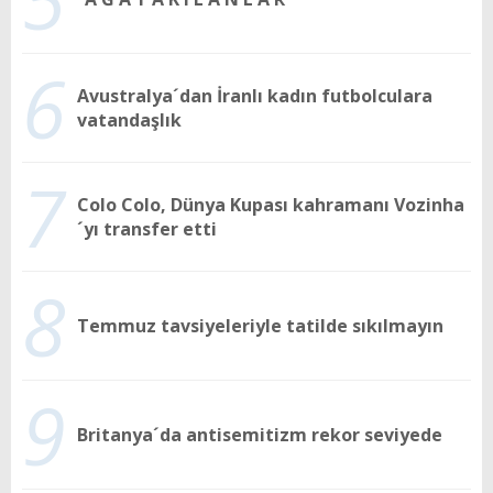
6
Avustralya´dan İranlı kadın futbolculara
vatandaşlık
7
Colo Colo, Dünya Kupası kahramanı Vozinha
´yı transfer etti
8
Temmuz tavsiyeleriyle tatilde sıkılmayın
9
Britanya´da antisemitizm rekor seviyede