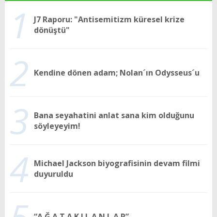
1
J7 Raporu: "Antisemitizm küresel krize
dönüştü"
2
Kendine dönen adam; Nolan´ın Odysseus´u
3
Bana seyahatini anlat sana kim olduğunu
söyleyeyim!
4
Michael Jackson biyografisinin devam filmi
duyuruldu
5
“A Ğ A T A K I L A N L A R”