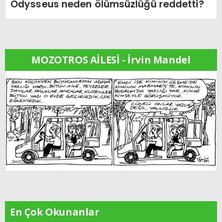
Odysseus neden ölümsüzlüğü reddetti?
MOZOTROS AİLESİ - İrvin Mandel
En Çok Okunanlar