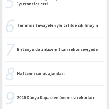
5
´yı transfer etti
6
Temmuz tavsiyeleriyle tatilde sıkılmayın
7
Britanya´da antisemitizm rekor seviyede
8
Haftanın sanat ajandası
9
2026 Dünya Kupası ve önemsiz rekorları