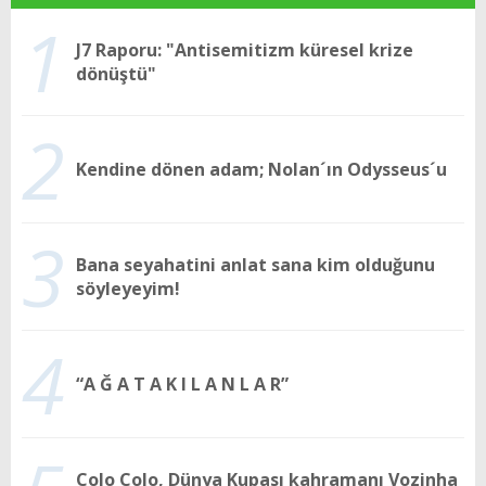
1
J7 Raporu: "Antisemitizm küresel krize
dönüştü"
2
Kendine dönen adam; Nolan´ın Odysseus´u
3
Bana seyahatini anlat sana kim olduğunu
söyleyeyim!
4
“A Ğ A T A K I L A N L A R”
Colo Colo, Dünya Kupası kahramanı Vozinha