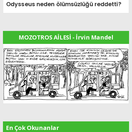
Odysseus neden ölümsüzlüğü reddetti?
MOZOTROS AİLESİ - İrvin Mandel
En Çok Okunanlar