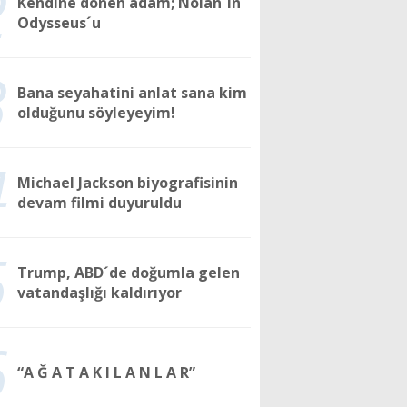
2
Kendine dönen adam; Nolan´ın
Odysseus´u
3
Bana seyahatini anlat sana kim
olduğunu söyleyeyim!
4
Michael Jackson biyografisinin
devam filmi duyuruldu
5
Trump, ABD´de doğumla gelen
vatandaşlığı kaldırıyor
6
“A Ğ A T A K I L A N L A R”