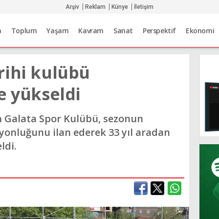
Arşiv
Reklam
Künye
İletişim
a
Toplum
Yaşam
Kavram
Sanat
Perspektif
Ekonomi
rihi kulübü
e yükseldi
 Galata Spor Kulübü, sezonun
yonluğunu ilan ederek 33 yıl aradan
ldi.