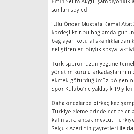
Emin Selim Akgül şampiyonlukla 
şunları söyledi:
“Ulu Önder Mustafa Kemal Atatür
kardeşliktir.bu bağlamda günüm
bağlayan kötü alışkanlıklardan k
geliştiren en büyük sosyal aktivi
Türk sporumuzun yegane temeli
yönetim kurulu arkadaşlarımın d
ekmek götürdüğümüz bölgenin ye
Spor Kulübü’ne yaklaşık 19 yıldı
Daha öncelerde birkaç kez şam
Türkiye elemelerinde neticeler
kalmıştık, ancak mevcut Türkiy
Selçuk Azeri’nin gayretleri ile 