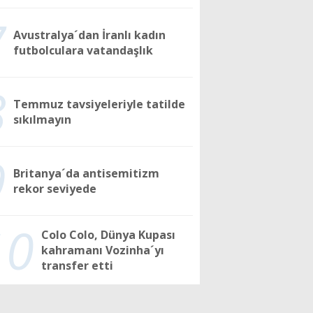
7
Avustralya´dan İranlı kadın
futbolculara vatandaşlık
8
Temmuz tavsiyeleriyle tatilde
sıkılmayın
9
Britanya´da antisemitizm
rekor seviyede
10
Colo Colo, Dünya Kupası
kahramanı Vozinha´yı
transfer etti