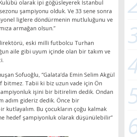
ulübü olarak ipi göğüsleyerek İstanbul
 sezonu şampiyonu olduk. Ve 33 sene sonra
yonel liglere döndürmenin mutluluğunu ve
mıza armağan olsun.”
irektörü, eski milli futbolcu Turhan
un aile gibi uyum içinde olan bir takım ve
i.
konuşan Sofuoğlu, “Galata’da Emin Selim Akgül
bitmez. Tabii ki biz uzun vade için Ön
mpiyonluk işini bir bitirelim dedik. Ondan
m adım gideriz dedik. Önce bir
ir kutlayalım. Bu çocukların çoğu kalmak
ne hedef şampiyonluk olarak düşünülebilir”