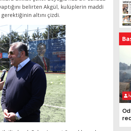
ptığını belirten Akgül, kulüplerin maddi
erektiğinin altını çizdi.
Ba
İ
Od
re