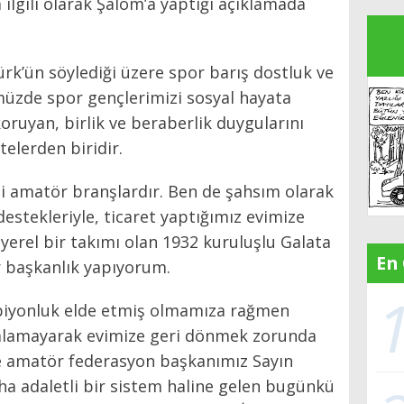
ilgili olarak Şalom’a yaptığı açıklamada
k’ün söylediği üzere spor barış dostluk ve
üzde spor gençlerimizi sosyal hayata
oruyan, birlik ve beraberlik duygularını
telerden biridir.
 amatör branşlardır. Ben de şahsım olarak
estekleriyle, ticaret yaptığımız evimize
rel bir takımı olan 1932 kuruluşlu Galata
En
r başkanlık yapıyorum.
piyonluk elde etmiş olmamıza rağmen
 alamayarak evimize geri dönmek zorunda
e amatör federasyon başkanımız Sayın
daha adaletli bir sistem haline gelen bugünkü