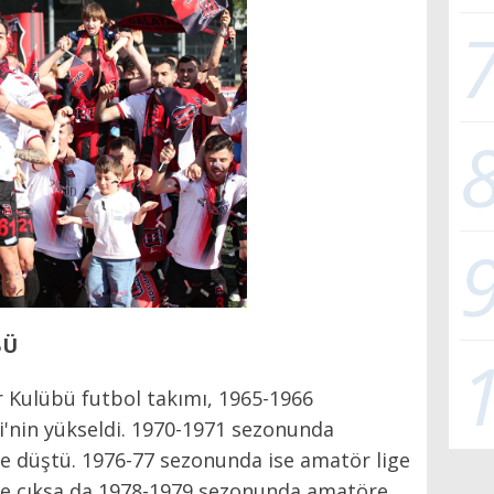
BÜ
r Kulübü futbol takımı, 1965-1966
i'nin yükseldi. 1970-1971 sezonunda
e düştü. 1976-77 sezonunda ise amatör lige
ig’e çıksa da 1978-1979 sezonunda amatöre