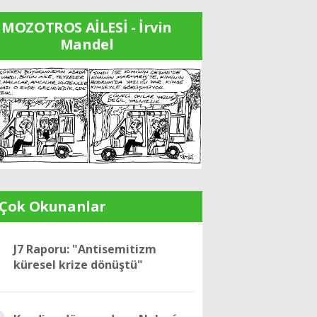
MOZOTROS AİLESİ - İrvin
Mandel
 Çok Okunanlar
1
J7 Raporu: "Antisemitizm
küresel krize dönüştü"