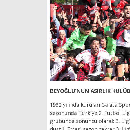
BEYOĞLU’NUN ASIRLIK KULÜ
1932 yılında kurulan Galata Spo
sezonunda Türkiye 2. Futbol Lig
grubunda sonuncu olarak 3. Lig'
düştü. Ertesi sezon tekrar 3. L