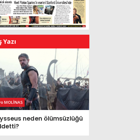
ş Yazı
vo MOLİNAS
ysseus neden ölümsüzlüğü
ddetti?