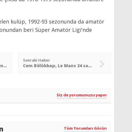
selen kulüp, 1992-93 sezonunda da amatör
ezonundan beri Süper Amatör Ligi'nde
Sonraki Haber
Rolex Fastnet´te bir Türk: Onur Tok
Cem Bölükbaşı, Le Mans 24 saat yarışına katılacak
Siz de yorumunuzu yapın
n
Tüm Yorumları Görün