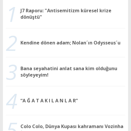
1
J7 Raporu: "Antisemitizm küresel krize
dönüştü"
2
Kendine dönen adam; Nolan´ın Odysseus´u
3
Bana seyahatini anlat sana kim olduğunu
söyleyeyim!
4
“A Ğ A T A K I L A N L A R”
5
Colo Colo, Dünya Kupası kahramanı Vozinha