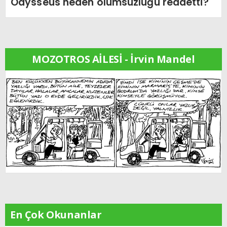
Odysseus neden ölümsüzlüğü reddetti?
MOZOTROS AİLESİ - İrvin Mandel
En Çok Okunanlar