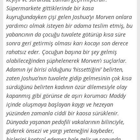
Süpermarkete gittiklerinde bir kasa
kuyruğundayken çişi gelen Joshua’yı Morven onlara
yardımcı olmak isteyen bir adama teslim etmiş, bu
yabancının da çocuğu tuvalete götürüp kısa süre
sonra geri getirmiş olması karı kocayı son derece
rahatsız eder. Çocuğun başına bir şey gelmiş
olabileceğinden şüphelenerek Morven’ı suçlarlar.
Adamın iyi birisi olduğunu ‘hissettiğini’ belirten,
zaten Joshua’nın tuvalete gidip gelmesinin çok kısa
sürdüğünü belirten kadının özür dilemesiyle olay
kapanmış gibi görünse de aşırı korumacı Maddy
içinde oluşmaya başlayan kaygı ve hezeyan
yüzünden zamanla ciddi bir kaosa sürüklenir.
Dünyada yaşanan pedofili vakalarının bilinciyle,
giderek önsezi ve yargı yeteneğini kaybeder,
hislerini kontrol edemez hale gelir ve sonunda,