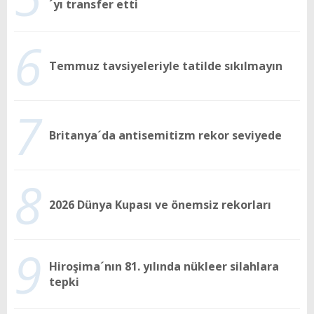
´yı transfer etti
6
Temmuz tavsiyeleriyle tatilde sıkılmayın
7
Britanya´da antisemitizm rekor seviyede
8
2026 Dünya Kupası ve önemsiz rekorları
9
Hiroşima´nın 81. yılında nükleer silahlara
tepki