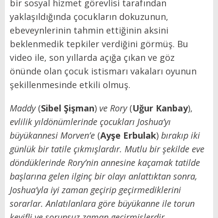
bir sosyal hizmet görevlisi tarafından
yaklaşıldığında çocukların dokuzunun,
ebeveynlerinin tahmin ettiğinin aksini
beklenmedik tepkiler verdiğini görmüş. Bu
video ile, son yıllarda açığa çıkan ve göz
önünde olan çocuk istismarı vakaları oyunun
şekillenmesinde etkili olmuş.
Maddy
(
Sibel Şişman
)
ve Rory
(
Uğur Kanbay
),
evlilik yıldönümlerinde çocukları Joshua’yı
büyükannesi Morven’e
(
Ayşe Erbulak
)
bırakıp iki
günlük bir tatile çıkmışlardır. Mutlu bir şekilde eve
döndüklerinde Rory’nin annesine kaçamak tatilde
başlarına gelen ilginç bir olayı anlattıktan sonra,
Joshua’yla iyi zaman geçirip geçirmediklerini
sorarlar. Anlatılanlara göre büyükanne ile torun
keyifli ve sorunsuz zaman geçirmişlerdir.