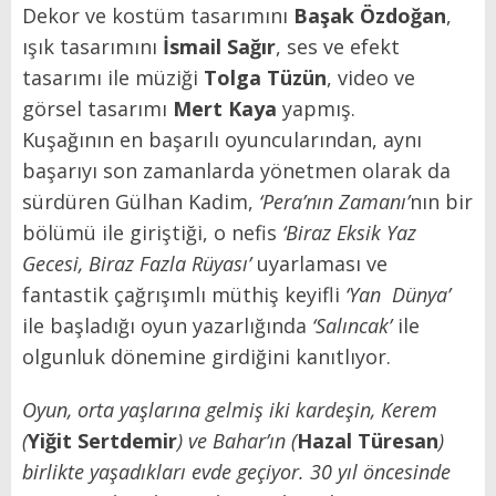
Dekor ve kostüm tasarımını
Başak Özdoğan
,
ışık tasarımını
İsmail Sağır
, ses ve efekt
tasarımı ile müziği
Tolga Tüzün
, video ve
görsel tasarımı
Mert Kaya
yapmış.
Kuşağının en başarılı oyuncularından, aynı
başarıyı son zamanlarda yönetmen olarak da
sürdüren Gülhan Kadim,
‘Pera’nın Zamanı’
nın bir
bölümü ile giriştiği, o nefis
‘
Biraz Eksik Yaz
Gecesi, Biraz Fazla Rüyası’
uyarlaması ve
fantastik çağrışımlı müthiş keyifli
‘Yan Dünya’
ile başladığı oyun yazarlığında
‘Salıncak’
ile
olgunluk dönemine girdiğini kanıtlıyor.
Oyun, orta yaşlarına gelmiş iki kardeşin, Kerem
(
Yiğit Sertdemir
) ve Bahar’ın (
Hazal Türesan
)
birlikte yaşadıkları evde geçiyor. 30 yıl öncesinde