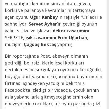
ve mantığını kemirmesini anlatan, güven,
korku ve paranoya kavramlarını tartışmaya
açan oyunu
Uğur Kanbay
’ın rejisiyle
‘His’
adı ile
sahneliyor.
Servet Aybar
’ın çevirdiği oyunun
yalın, stilize ve işlevsel
dekor tasarımını
SFRPZTF,
ışık tasarımını
Eren Uğurhan
,
müziğini
Çağdaş Bektaş
yapmış.
Bir röportajında Poet, ebeveyn olmanın
getirdiği belirsizliklerle içsel korkuları
derinlemesine sorgulayan oyununu küçüğü iki,
büyüğü dört yaşında iki çocuğunu büyütmenin
fırtınası içindeyken yazdığını belirtmiş.
Facebook’ta izlediği bir videoda, çocuklarının
asla yabancılarla gitmeyeceğine emin olan
ebeveynlerin çocukları, bir oyun parkında gizli