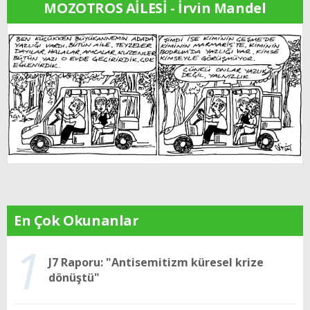
MOZOTROS AİLESİ - İrvin Mandel
En Çok Okunanlar
1
J7 Raporu: "Antisemitizm küresel krize
dönüştü"