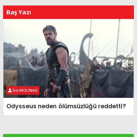
Baş Yazı
İvo MOLİNAS
Odysseus neden ölümsüzlüğü reddetti?