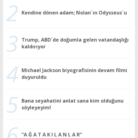
2
Kendine dönen adam; Nolan´ın Odysseus´u
3
Trump, ABD´de doğumla gelen vatandaşlığı
kaldırıyor
4
Michael Jackson biyografisinin devam filmi
duyuruldu
5
Bana seyahatini anlat sana kim olduğunu
söyleyeyim!
6
“A Ğ A T A K I L A N L A R”