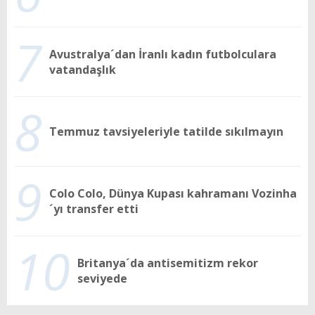
7
Avustralya´dan İranlı kadın futbolculara
vatandaşlık
8
Temmuz tavsiyeleriyle tatilde sıkılmayın
9
Colo Colo, Dünya Kupası kahramanı Vozinha
´yı transfer etti
10
Britanya´da antisemitizm rekor
seviyede