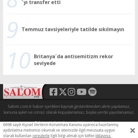
´yı transfer etti
9
Temmuz tavsiyeleriyle tatilde sıkılmayın
10
Britanya´da antisemitizm rekor
seviyede
Salom.com.tr haber içerikleri kaynak gösterilmeden alıntı yapılamaz,
kanuna aykırı ve izinsiz olarak kopyalanamaz, başka yerde yayınlanamaz.
© Şalom Haftalık Siyasi ve Kültürel Gazete
6698 sayılı Kişisel Verilerin Korunması Kanunu uyarınca hazırlanmış
Tüm hakları saklıdır.
aydınlatma metnimizi okumak ve sitemizde ilgili mevzuata uygun
HEWESO
olarak kullanılan
çerezlerle
ilgili bilgi almak için lütfen
tıklayınız.