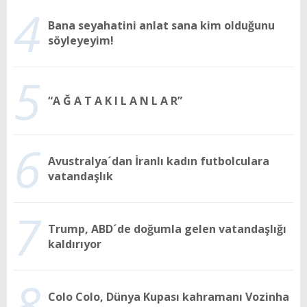
4
Bana seyahatini anlat sana kim olduğunu
söyleyeyim!
5
“A Ğ A T A K I L A N L A R”
6
Avustralya´dan İranlı kadın futbolculara
vatandaşlık
7
Trump, ABD´de doğumla gelen vatandaşlığı
kaldırıyor
8
Colo Colo, Dünya Kupası kahramanı Vozinha