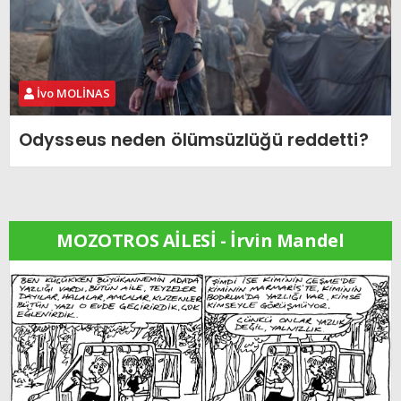
İvo MOLİNAS
Odysseus neden ölümsüzlüğü reddetti?
MOZOTROS AİLESİ - İrvin Mandel