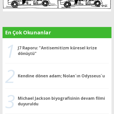
En Çok Okunanlar
1
J7 Raporu: "Antisemitizm küresel krize
dönüştü"
2
Kendine dönen adam; Nolan´ın Odysseus´u
3
Michael Jackson biyografisinin devam filmi
duyuruldu