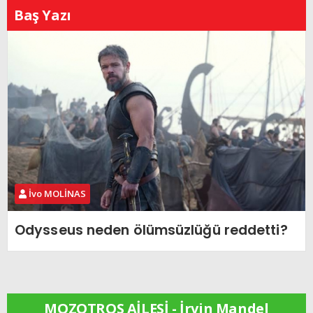
Baş Yazı
İvo MOLİNAS
Odysseus neden ölümsüzlüğü reddetti?
MOZOTROS AİLESİ - İrvin Mandel