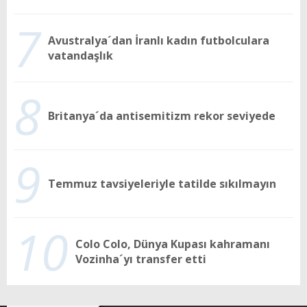
7
Avustralya´dan İranlı kadın futbolculara
vatandaşlık
8
Britanya´da antisemitizm rekor seviyede
9
Temmuz tavsiyeleriyle tatilde sıkılmayın
10
Colo Colo, Dünya Kupası kahramanı
Vozinha´yı transfer etti