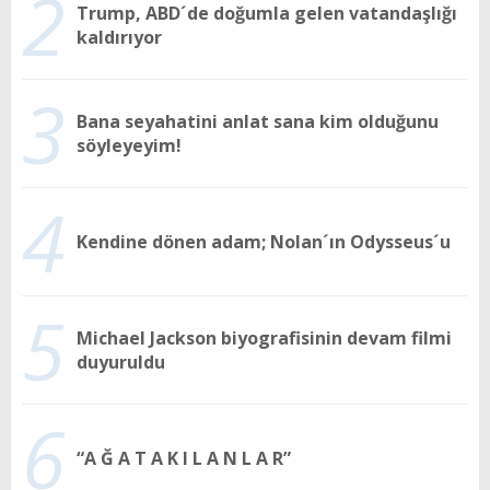
2
Trump, ABD´de doğumla gelen vatandaşlığı
kaldırıyor
3
Bana seyahatini anlat sana kim olduğunu
söyleyeyim!
4
Kendine dönen adam; Nolan´ın Odysseus´u
5
Michael Jackson biyografisinin devam filmi
duyuruldu
6
“A Ğ A T A K I L A N L A R”