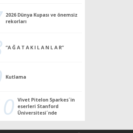
7
2026 Dünya Kupası ve önemsiz
rekorları
8
“A Ğ A T A K I L A N L A R”
9
Kutlama
10
Vivet Pitelon Sparkes´in
eserleri Stanford
Üniversitesi´nde