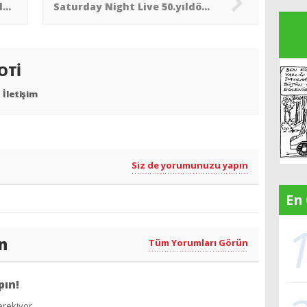
Jon VoIght: “Elon Musk´ı Hitler´le kıyaslamak tehlikeli”
Saturday Night Live 50.yıldönümünde Adam Sandler´dan Kanye West´e gönderme
YOTİ
İletişim
Siz de yorumunuzu yapın
En
n
Tüm Yorumları Görün
pın!
rekiyor..