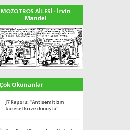
MOZOTROS AİLESİ - İrvin
Mandel
 Çok Okunanlar
1
J7 Raporu: "Antisemitizm
küresel krize dönüştü"