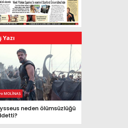
ş Yazı
vo MOLİNAS
ysseus neden ölümsüzlüğü
ddetti?