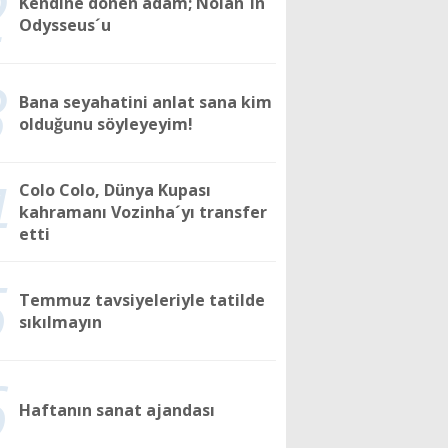
2
Kendine dönen adam; Nolan´ın
Odysseus´u
3
Bana seyahatini anlat sana kim
olduğunu söyleyeyim!
4
Colo Colo, Dünya Kupası
kahramanı Vozinha´yı transfer
etti
5
Temmuz tavsiyeleriyle tatilde
sıkılmayın
6
Haftanın sanat ajandası