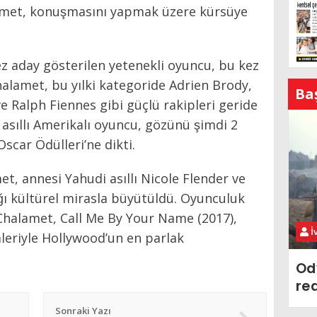
met, konuşmasını yapmak üzere kürsüye
ez aday gösterilen yetenekli oyuncu, bu kez
 Chalamet, bu yılki kategoride Adrien Brody,
Ba
Ralph Fiennes gibi güçlü rakipleri geride
sıllı Amerikalı oyuncu, gözünü şimdi 2
car Ödülleri’ne dikti.
, annesi Yahudi asıllı Nicole Flender ve
 kültürel mirasla büyütüldü. Oyunculuk
n Chalamet, Call Me By Your Name (2017),
İ
leriyle Hollywood’un en parlak
Od
re
Sonraki Yazı