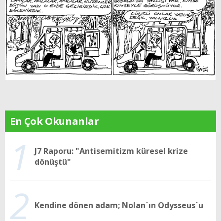
En Çok Okunanlar
1
J7 Raporu: "Antisemitizm küresel krize
dönüştü"
2
Kendine dönen adam; Nolan´ın Odysseus´u