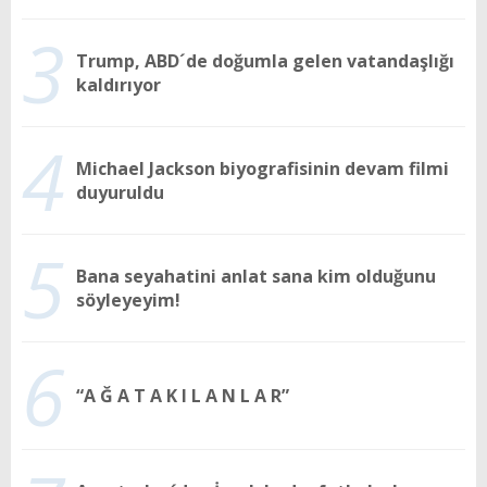
3
Trump, ABD´de doğumla gelen vatandaşlığı
kaldırıyor
4
Michael Jackson biyografisinin devam filmi
duyuruldu
5
Bana seyahatini anlat sana kim olduğunu
söyleyeyim!
6
“A Ğ A T A K I L A N L A R”