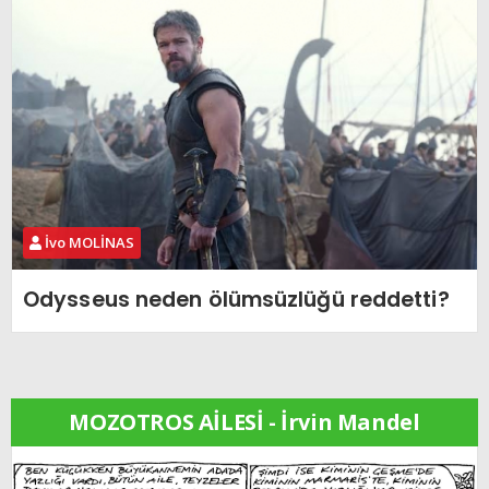
İvo MOLİNAS
Odysseus neden ölümsüzlüğü reddetti?
MOZOTROS AİLESİ - İrvin Mandel