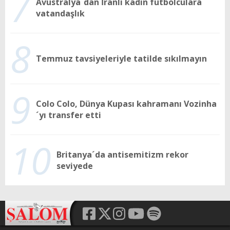
7
Avustralya´dan İranlı kadın futbolculara
vatandaşlık
8
Temmuz tavsiyeleriyle tatilde sıkılmayın
9
Colo Colo, Dünya Kupası kahramanı Vozinha
´yı transfer etti
10
Britanya´da antisemitizm rekor
seviyede