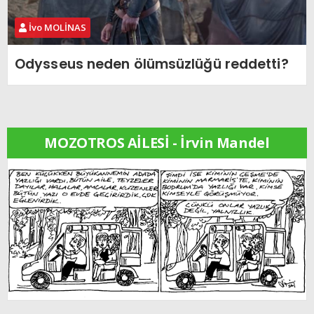
İvo MOLİNAS
Odysseus neden ölümsüzlüğü reddetti?
MOZOTROS AİLESİ - İrvin Mandel