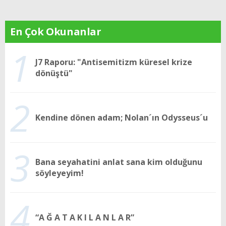
En Çok Okunanlar
1
J7 Raporu: "Antisemitizm küresel krize
dönüştü"
2
Kendine dönen adam; Nolan´ın Odysseus´u
3
Bana seyahatini anlat sana kim olduğunu
söyleyeyim!
4
“A Ğ A T A K I L A N L A R”