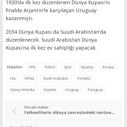
1930’da ilk kez düzenlenen Dünya Kupası’nı
finalde Arjantin’le karşılaşan Uruguay
kazanmıştı.
2034 Dünya Kupası da Suudi Arabistan’da
düzenlenecek. Suudi Arabistan Dünya
Kupası’na ilk kez ev sahipliği yapacak.
Etiketler:
FIFA
Futbol
Spor
İspanya
Avrupa
Fas
Afrika
Suudi Arabistan
Portekiz
Güney Amerika
Arjantin
Uruguay
Paraguay
Önceki Haber
Yelkenlilerin dünya çevresindeki serüvenleri devam ediyor