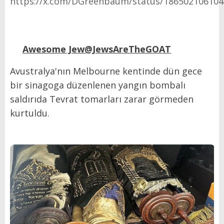
https://x.com/DGreenbaum/status/18650210610
Awesome Jew@JewsAreTheGOAT
Avustralya'nın Melbourne kentinde dün gece
bir sinagoga düzenlenen yangın bombalı
saldırıda Tevrat tomarları zarar görmeden
kurtuldu.