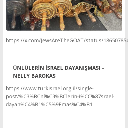
https://x.com/JewsAreTheGOAT/status/18650785
ÜNLÜLERİN İSRAEL DAYANIŞMASI –
NELLY BAROKAS
https://www.turkisrael.org.il/single-
post/%C3%BCnl%C3%BClerin-i%CC%87srael-
dayan%C4%B1%C5%9Fmas%C4%B1