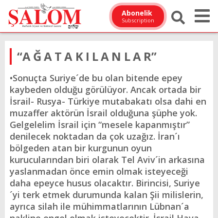
Abonelik
Subscription
“A Ğ A T A K I L A N L A R”
•Sonuçta Suriye´de bu olan bitende epey
kaybeden olduğu görülüyor. Ancak ortada bir
İsrail- Rusya- Türkiye mutabakatı olsa dahi en
muzaffer aktörün İsrail olduğuna şüphe yok.
Gelgelelim İsrail için “mesele kapanmıştır”
denilecek noktadan da çok uzağız. İran´ı
bölgeden atan bir kurgunun oyun
kurucularından biri olarak Tel Aviv´in arkasına
yaslanmadan önce emin olmak isteyeceği
daha epeyce husus olacaktır. Birincisi, Suriye
´yi terk etmek durumunda kalan Şii milislerin,
ayrıca silah ile mühimmatlarının Lübnan´a