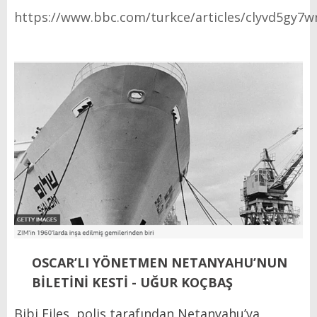
https://www.bbc.com/turkce/articles/clyvd5gy7w
OSCAR’LI YÖNETMEN NETANYAHU’NUN
BİLETİNİ KESTİ - UĞUR KOÇBAŞ
Bibi Files, polis tarafından Netanyahu’ya