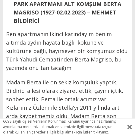
PARK APARTMANI ALT KOMŞUM BERTA
MAGRISO (1927-02.02.2023) – MEHMET
BİLDİRİCİ
Ben apartmanın ikinci katındayım benim
altımda aydın hayata bağlı, köküne ve
kültürüne bağlı, hayırsever bir komşumuz oldu
Türk Yahudi Cemaatinden Berta Magriso, bu
yazımda onu tanıtacağım.
Madam Berta ile on sekiz komşuluk yaptık.
Bildirici ailesi olarak ziyaret ettik, çayını içtik,
sohbet ettik. Berta ile ortak acımız var.
Kızlarımız Özlem ile Stella'yı 2011 yılında art
arda kaybetmemiz oldu. Madam Berta son
6698 sayılı Kişisel Verilerin Korunması Kanunu uyarınca hazırlanmış
yılında Galata Kuledibi Musevi Cemaati Huzur
aydınlatma metnimizi okumak ve sitemizde ilgili mevzuata uygun
evinde geçirdi, 6 Şubat 2023 tarihinde hayatını
olarak kullanılan
çerezlerle
ilgili bilgi almak için lütfen
tıklayınız.