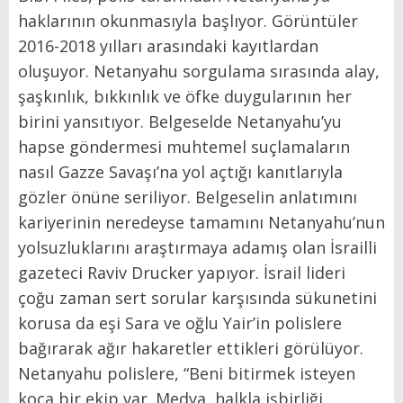
haklarının okunmasıyla başlıyor. Görüntüler
2016-2018 yılları arasındaki kayıtlardan
oluşuyor. Netanyahu sorgulama sırasında alay,
şaşkınlık, bıkkınlık ve öfke duygularının her
birini yansıtıyor. Belgeselde Netanyahu’yu
hapse göndermesi muhtemel suçlamaların
nasıl Gazze Savaşı’na yol açtığı kanıtlarıyla
gözler önüne seriliyor. Belgeselin anlatımını
kariyerinin neredeyse tamamını Netanyahu’nun
yolsuzluklarını araştırmaya adamış olan İsrailli
gazeteci Raviv Drucker yapıyor. İsrail lideri
çoğu zaman sert sorular karşısında sükunetini
korusa da eşi Sara ve oğlu Yair’in polislere
bağırarak ağır hakaretler ettikleri görülüyor.
Netanyahu polislere, “Beni bitirmek isteyen
koca bir ekip var. Medya, halkla işbirliği