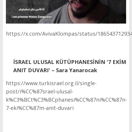
https://x.com/AvivaKlompas/status/18654371293
İSRAEL ULUSAL KÜTÜPHANESİNİN '7 EKİM
ANIT DUVARI' – Sara Yanarocak
https://www.turkisrael.org.il/single-
post/i%CC%87srael-ulusal-
k%C3%BCt%C3%BCphanesi%CC%87ni%CC%87n-
7-eki%CC%87m-anit-duvari