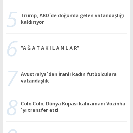
5
Trump, ABD´de doğumla gelen vatandaşlığı
kaldırıyor
6
“A Ğ A T A K I L A N L A R”
7
Avustralya´dan İranlı kadın futbolculara
vatandaşlık
8
Colo Colo, Dünya Kupası kahramanı Vozinha
´yı transfer etti