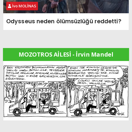
İvo MOLİNAS
Odysseus neden ölümsüzlüğü reddetti?
MOZOTROS AİLESİ - İrvin Mandel