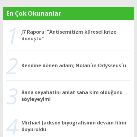
En Çok Okunanlar
1
J7 Raporu: "Antisemitizm küresel krize
dönüştü"
2
Kendine dönen adam; Nolan´ın Odysseus´u
3
Bana seyahatini anlat sana kim olduğunu
söyleyeyim!
4
Michael Jackson biyografisinin devam filmi
duyuruldu