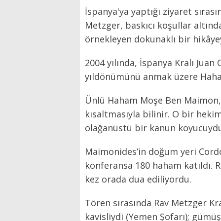
İspanya'ya yaptığı ziyaret sıras
Metzger, baskıcı koşullar altınd
örnekleyen dokunaklı bir hikâyeyi
2004 yılında, İspanya Kralı Jua
yıldönümünü anmak üzere Haham
Ünlü Haham Moşe Ben Maimon, M
kısaltmasıyla bilinir. O bir heki
olağanüstü bir kanun koyucuydu
Maimonides’in doğum yeri Cordo
konferansa 180 haham katıldı. R
kez orada dua ediliyordu.
Tören sırasında Rav Metzger Kr
kavisliydi (Yemen Şofarı); gümüş