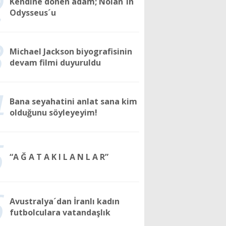
2
Kendine dönen adam; Nolan´ın
Odysseus´u
3
Michael Jackson biyografisinin
devam filmi duyuruldu
4
Bana seyahatini anlat sana kim
olduğunu söyleyeyim!
5
“A Ğ A T A K I L A N L A R”
6
Avustralya´dan İranlı kadın
futbolculara vatandaşlık