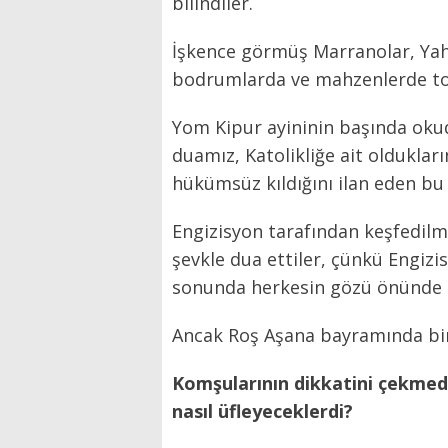
bilindiler.
İşkence görmüş Marranolar, Yah
bodrumlarda ve mahzenlerde to
Yom Kipur ayininin başında oku
duamız, Katolikliğe ait olduklar
hükümsüz kıldığını ilan eden bu 
Engizisyon tarafından keşfedilm
şevkle dua ettiler, çünkü Engizi
sonunda herkesin gözü önünde a
Ancak Roş Aşana bayramında bir i
Komşularının dikkatini çekmeden
nasıl üfleyeceklerdi?