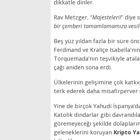
dikkatle dinler.
Rav Metzger, “
Majesteleri!
” diye 
bir çemberi tamamlamamıza vesile
Beş yüz yıldan fazla bir süre ö
Ferdinand ve Kraliçe Isabella'nı
Torquemada'nın teşvikiyle atalar
çağı aniden sona erdi.
Ülkelerinin gelişimine çok katkı
terk ederek daha misafirperver 
Yine de birçok Yahudi İspanya’da
Katolik dindarlar gibi davrandı
göremeyeceği şekilde dolapların i
geleneklerini koruyan
Kripto Ya