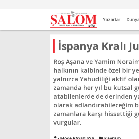
Yazarlar
Düny
İspanya Kralı J
Roş Aşana ve Yamim Noraim,
halkının kalbinde özel bir ye
yalnızca Yahudiliği aktif ola
zamanda her yıl bu kutsal g
atabilenlerde de derinden ya
olarak adlandırabileceğim b
zamanlara karşı hissettiği gü
vurgular.
Moşe PASENSYA
Kavram