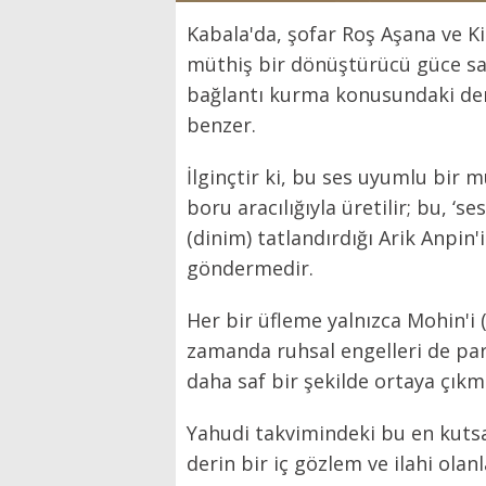
Kabala'da, şofar Roş Aşana ve K
müthiş bir dönüştürücü güce sah
bağlantı kurma konusundaki derin
benzer.
İlginçtir ki, bu ses uyumlu bir müz
boru aracılığıyla üretilir; bu, ‘se
(dinim) tatlandırdığı Arik Anpin'i
göndermedir.
Her bir üfleme yalnızca Mohin'i (
zamanda ruhsal engelleri de par
daha saf bir şekilde ortaya çıkma
Yahudi takvimindeki bu en kutsal
derin bir iç gözlem ve ilahi olan