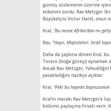
gümüş süslemenin üzerine işlenm
kökenini sordu. Rav Metzger İbr
Büyükelçisi Victor Harel, onun s
Kral,
“Bu nesne Afrika'dan mı geliy
Rav, “
Hayır, Majesteleri
.
İsrail top
Daha da şaşkına dönen Kral, bu 
Torero (boğa güreşi) oynamak içi
Ancak Rav Metzger, Yahudiliğin 
yasakladığını nazikçe açıklar.
Kral,
“Peki bu hayvan boynuzunun 
Kral’ın merakı Rav Metzger’e İsp
bölümü paylaşma fırsatı verir. K