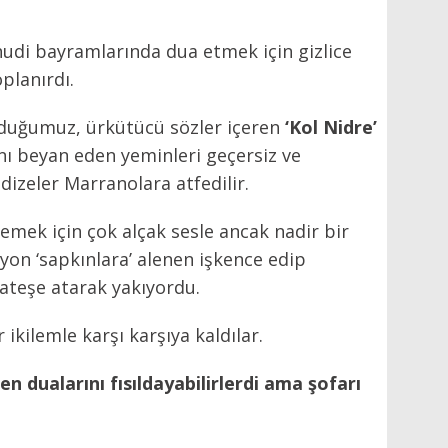
udi bayramlarında dua etmek için gizlice
planırdı.
duğumuz, ürkütücü sözler içeren
‘Kol Nidre’
ını beyan eden yeminleri geçersiz ve
dizeler Marranolara atfedilir.
emek için çok alçak sesle ancak nadir bir
syon ‘sapkınlara’ alenen işkence edip
teşe atarak yakıyordu.
kilemle karşı karşıya kaldılar.
 dualarını fısıldayabilirlerdi ama şofarı