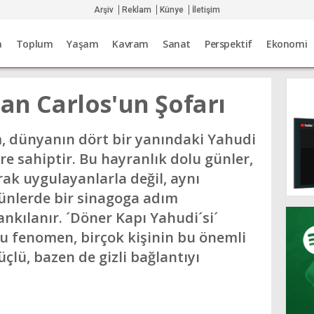
Arşiv
Reklam
Künye
İletişim
a
Toplum
Yaşam
Kavram
Sanat
Perspektif
Ekonomi
uan Carlos'un Şofarı
 dünyanın dört bir yanındaki Yahudi
re sahiptir. Bu hayranlık dolu günler,
rak uygulayanlarla değil, aynı
ünlerde bir sinagoga adım
nkılanır. ´Döner Kapı Yahudi´si´
u fenomen, birçok kişinin bu önemli
çlü, bazen de gizli bağlantıyı