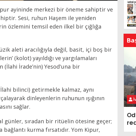
ipur ayininde merkezi bir öneme sahiptir ve
iptir. Sesi, ruhun Haşem ile yeniden
 özlemini temsil eden ilkel bir çığlığa
Ba
ik aleti aracılığıyla değil, basit, içi boş bir
slerin’ (kolot) yayıldığı ve yargılamaları
n (İlahi İrade’nin) Yesod'una bir
İlahi bilinci) getirmekle kalmaz, aynı
çalayarak dinleyenlerin ruhunun ışığının
İ
sını sağlar.
Od
 günler, sıradan bir ritüelin ötesine geçer;
re
la bağlantı kurma fırsatıdır. Yom Kipur,