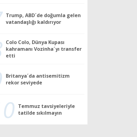
7
Trump, ABD´de doğumla gelen
vatandaşlığı kaldırıyor
8
Colo Colo, Dünya Kupası
kahramanı Vozinha´yı transfer
etti
9
Britanya´da antisemitizm
rekor seviyede
10
Temmuz tavsiyeleriyle
tatilde sıkılmayın