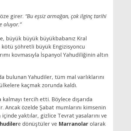
söze girer.
“Bu eşsiz armağan, çok ilginç tarihi
 oluyor.”
nce, büyük büyük büyükbabanız Kral
n kötü şöhretli büyük Engizisyoncu
ımı kovmasıyla İspanyol Yahudiliğinin altın
da bulunan Yahudiler, tüm mal varlıklarını
ülkelere kaçmak zorunda kaldı.
 kalmayı tercih etti. Böylece dışarıda
lar. Ancak özelde Şabat mumlarını kimsenin
çinde yaktılar, gizlice Tevrat yasalarını ve
hudiler
e dönüştüler ve
Marranolar
olarak