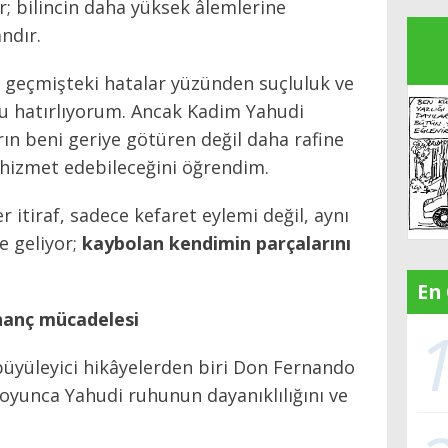
r; bilincin daha yüksek âlemlerine
ndır.
geçmişteki hatalar yüzünden suçluluk ve
u hatırlıyorum. Ancak Kadim Yahudi
arın beni geriye götüren değil daha rafine
k hizmet edebileceğini öğrendim.
 itiraf, sadece kefaret eylemi değil, aynı
 geliyor;
kaybolan kendimin parçalarını
En
inanç mücadelesi
n büyüleyici hikâyelerden biri Don Fernando
h boyunca Yahudi ruhunun dayanıklılığını ve