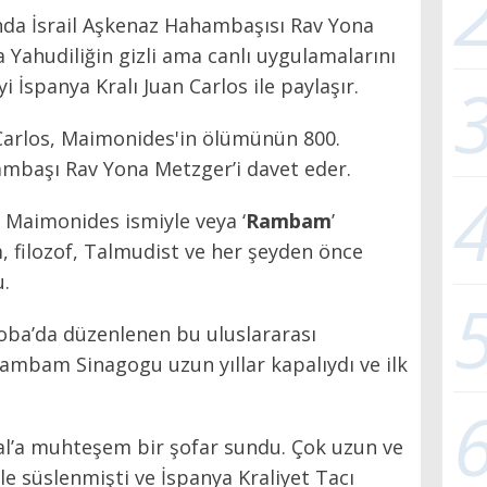
ında İsrail Aşkenaz Hahambaşısı Rav Yona
a Yahudiliğin gizli ama canlı uygulamalarını
 İspanya Kralı Juan Carlos ile paylaşır.
n Carlos, Maimonides'in ölümünün 800.
başı Rav Yona Metzger’i davet eder.
aimonides ismiyle veya ‘
Rambam
’
m, filozof, Talmudist ve her şeyden önce
.
ba’da düzenlenen bu uluslararası
ambam Sinagogu uzun yıllar kapalıydı ve ilk
al’a muhteşem bir şofar sundu. Çok uzun ve
le süslenmişti ve İspanya Kraliyet Tacı