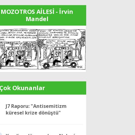
MOZOTROS AİLESİ - İrvin
Mandel
 Çok Okunanlar
1
J7 Raporu: "Antisemitizm
küresel krize dönüştü"